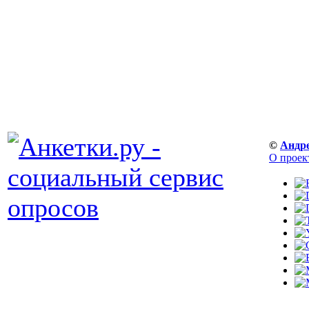
©
Андр
О проек