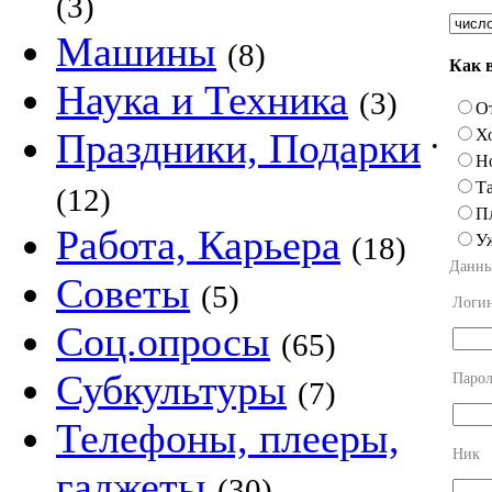
(3)
Машины
(8)
Как 
Наука и Техника
(3)
О
Х
Праздники, Подарки
•
Н
Та
(12)
П
Работа, Карьера
У
(18)
Данны
Советы
(5)
Логи
Соц.опросы
(65)
Субкультуры
Парол
(7)
Телефоны, плееры,
Ник
гаджеты
(30)