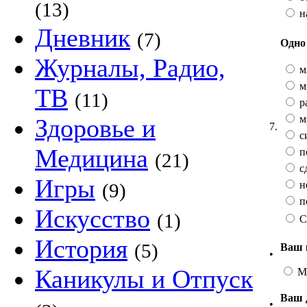
(13)
н
Дневник
(7)
Одно 
Журналы, Радио,
м
м
ТВ
(11)
р
м
Здоровье и
7.
с
Медицина
п
(21)
с
Игры
н
(9)
п
Искусство
(1)
С
История
(5)
Ваш 
•
Каникулы и Отпуск
М
Ваш 
•