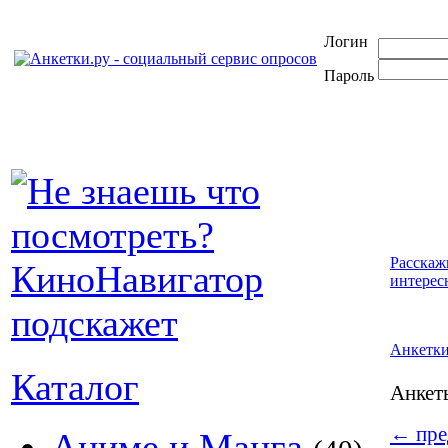
Логин
Пароль
Расскаж
интерес
Анкетк
Каталог
Анке
←
пре
Аниме и Манга