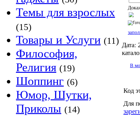
Докаж
Темы для взрослых
(15)
запол
Товары и Услуги
(11)
Дата:
2
Философия,
катало
Религия
В м
(19)
Шоппинг
(6)
Код э
Юмор, Шутки,
Для п
Приколы
(14)
зарег