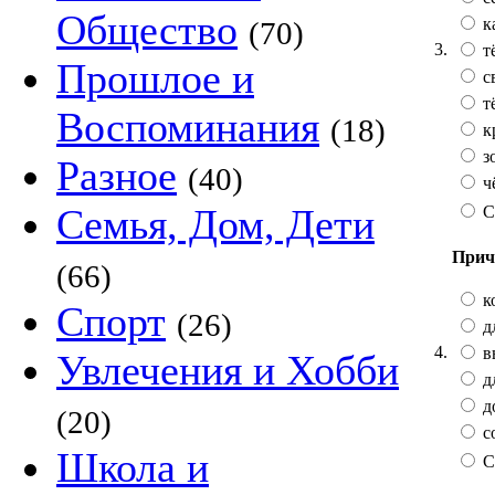
Общество
к
(70)
3.
т
Прошлое и
с
т
Воспоминания
(18)
к
з
Разное
(40)
ч
Семья, Дом, Дети
С
Прич
(66)
к
Спорт
(26)
д
4.
в
Увлечения и Хобби
д
д
(20)
с
Школа и
С