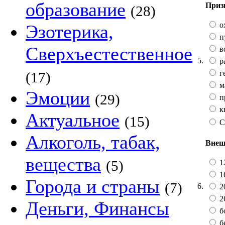
образование
Приз
(28)
о
Эзотерика,
п
Сверхъестественное
в
5.
р
г
(17)
м
Эмоции
(29)
п
к
Актуальное
(15)
С
Алкоголь, табак,
Внеш
вещества
(5)
12
16
Города и страны
(7)
6.
20
2
Деньги, Финансы
б
бе