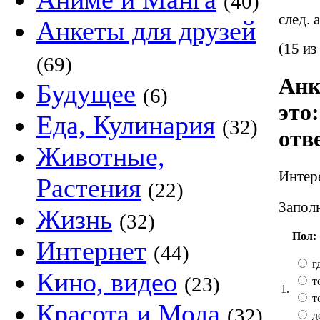
(40)
след. 
Анкеты для друзей
(15 из
(69)
Анк
Будущее
(6)
это
Еда, Кулинария
(32)
отв
Животные,
Интере
Растения
(22)
Заполн
Жизнь
(32)
Пол:
Интернет
(44)
гд
Кино, видео
(23)
т
1.
т
Красота и Мода
(32)
д