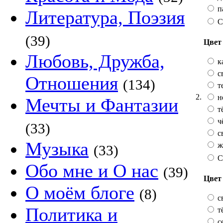
п
Литература, Поэзия
С
(39)
Цвет 
Любовь, Дружба,
к
с
Отношения
(134)
т
2.
н
Мечты и Фантазии
т
ч
(33)
с
Музыка
ж
(33)
С
Обо мне и О нас
(39)
Цвет
О моём блоге
(8)
с
Политика и
т
с