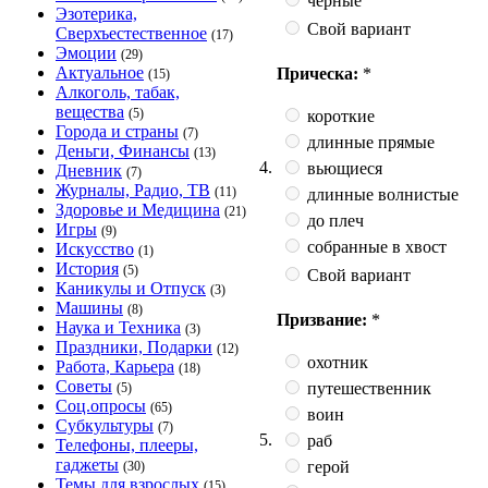
чёрные
Эзотерика,
Свой вариант
Сверхъестественное
(17)
Эмоции
(29)
Актуальное
Прическа:
*
(15)
Алкоголь, табак,
вещества
(5)
короткие
Города и страны
(7)
длинные прямые
Деньги, Финансы
(13)
4.
вьющиеся
Дневник
(7)
Журналы, Радио, ТВ
(11)
длинные волнистые
Здоровье и Медицина
(21)
до плеч
Игры
(9)
собранные в хвост
Искусство
(1)
История
(5)
Свой вариант
Каникулы и Отпуск
(3)
Машины
(8)
Призвание:
*
Наука и Техника
(3)
Праздники, Подарки
(12)
охотник
Работа, Карьера
(18)
Советы
путешественник
(5)
Соц.опросы
(65)
воин
Субкультуры
(7)
5.
раб
Телефоны, плееры,
гаджеты
герой
(30)
Темы для взрослых
(15)