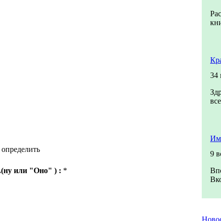
Ра
кни
Кр
34
Зд
все
Им
 определить
9 
(ну или "Оно" ) :
*
Вп
Вко
Ново