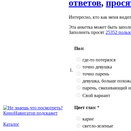
ответов
,
прося
Интересно, кто как меня видит.
Эта анкетка может быть заполн
Заполнить просят
25352 польз
Пол:
где-то потерялся
точно девушка
1.
точно парень
девушка, больше похожа
парень, смахивающий н
Свой вариант
Цвет глаз:
*
карие
Каталог
светло-зеленые