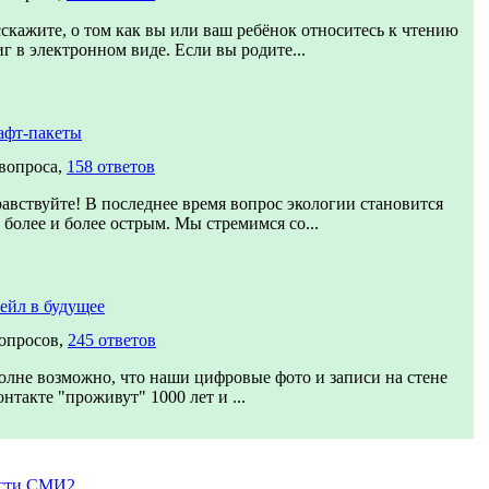
сскажите, о том как вы или ваш ребёнок относитесь к чтению
г в электронном виде. Если вы родите...
афт-пакеты
 вопроса,
158 ответов
равствуйте! В последнее время вопрос экологии становится
 более и более острым. Мы стремимся со...
ейл в будущее
вопросов,
245 ответов
олне возможно, что наши цифровые фото и записи на стене
нтакте "проживут" 1000 лет и ...
сти СМИ2