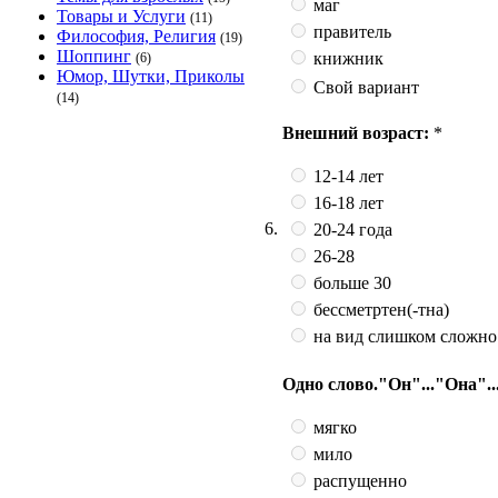
маг
Товары и Услуги
(11)
правитель
Философия, Религия
(19)
Шоппинг
книжник
(6)
Юмор, Шутки, Приколы
Свой вариант
(14)
Внешний возраст:
*
12-14 лет
16-18 лет
6.
20-24 года
26-28
больше 30
бессметртен(-тна)
на вид слишком сложно
Одно слово."Он"..."Она"...
мягко
мило
распущенно