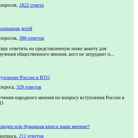
вопросов,
1822 ответа
кцинация детей
вопросов,
396 ответов
ошу ответить на представленную ниже анкету для
учения общественного мнения, кого не затруднит п...
тупление России в ВТО
вопроса,
329 ответов
учения народного мнения по вопросу вступления России в
О
кридер или бумажная книга: ваше мнение?
 вопроса,
212 ответов