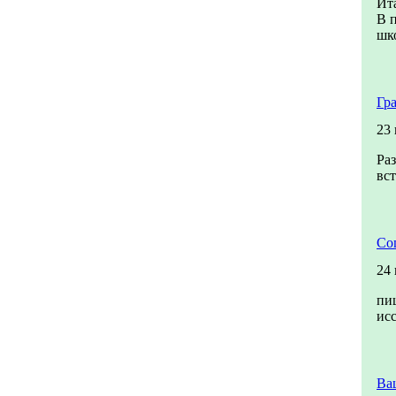
Ита
В п
шко
Гр
23
Раз
вст
Со
24
пи
ис
Ва