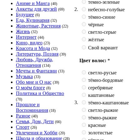
темно-зеленые
Аниме и Манга
(40)
Анкеты для друзей
2.
небесно-голубые
(69)
Будущее
(6)
тёмно-синие
Еда, Кулинария
(32)
чёрные
Животные, Растения
(22)
Жизнь
светло-серые
(32)
Интернет
(44)
жёлтые
Кино, видео
(23)
Свой вариант
Красота и Мода
(32)
Литература, Поэзия
(39)
Любовь, Дружба,
Цвет волос:
*
Отношения
(134)
Мечты и Фантазии
(33)
светло-русые
Музыка
(33)
тёмно-бордовые
Обо мне и О нас
(39)
серебряные
О моём блоге
(8)
Политика и Общество
каштановые
(70)
3.
тёмно-каштановые
Прошлое и
светло-рыжие
Воспоминания
(18)
Разное
(40)
тёмно-рыжие
Семья, Дом, Дети
(66)
красные
Спорт
(26)
золотистые
Увлечения и Хобби
(20)
Школа и образование
(28)