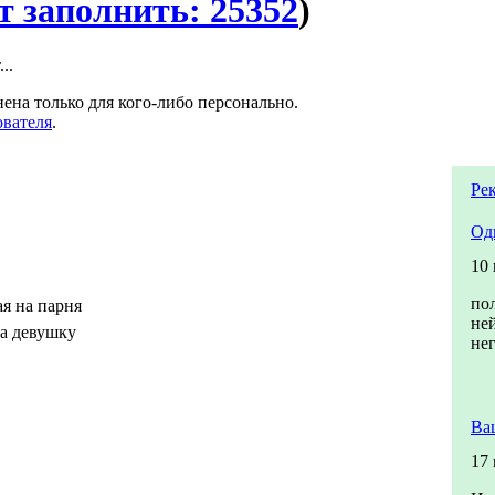
т заполнить: 25352
)
..
ена только для кого-либо персонально.
ователя
.
Ре
Од
10
по
я на парня
не
а девушку
не
Ва
17