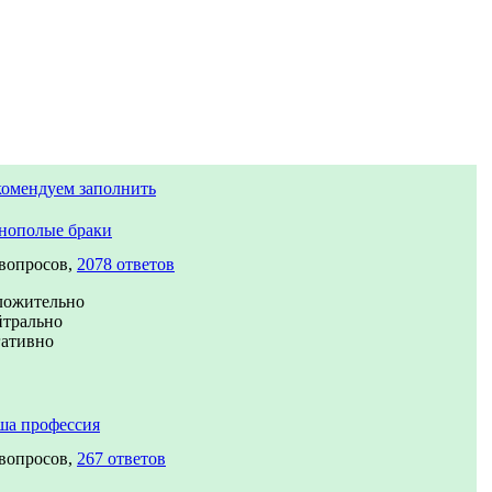
комендуем заполнить
нополые браки
 вопросов,
2078 ответов
ложительно
йтрально
гативно
ша профессия
 вопросов,
267 ответов