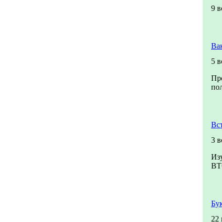
9 
Ва
5 
Пр
пол
Вс
3 
Из
ВТ
Бу
22