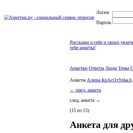
Логин
Пароль
Расскажи о себе и своих увле
тебе анкеты!
Анкетки
Ответы
Люди
Темы
О
Анкеты
Алина КрАсОтУлЬкА
←
пред. анкета
след. анкета
→
(15 из 15)
Анкета для др