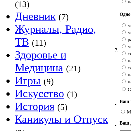
н
(13)
Дневник
Одно 
(7)
Журналы, Радио,
м
м
ТВ
р
(11)
м
7.
Здоровье и
с
п
Медицина
(21)
с
н
Игры
(9)
п
С
Искусство
(1)
Ваш 
История
•
(5)
М
Каникулы и Отпуск
Ваш 
•