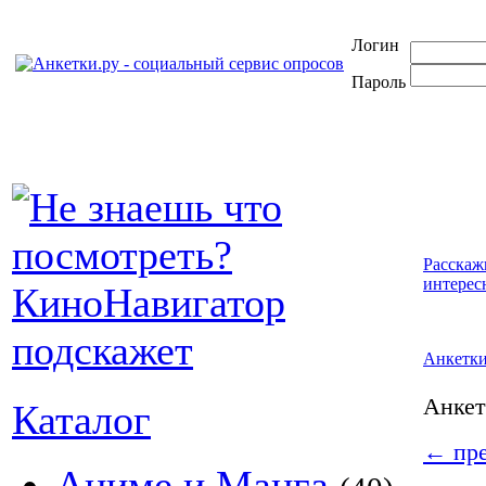
Логин
Пароль
Расскаж
интерес
Анкетк
Анке
Каталог
←
пре
Аниме и Манга