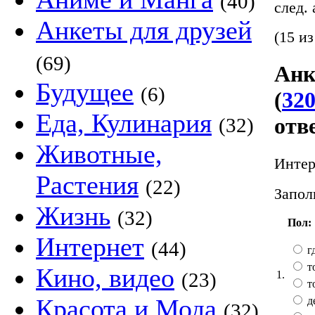
(40)
след.
Анкеты для друзей
(15 из
(69)
Анк
Будущее
(6)
(
320
Еда, Кулинария
отв
(32)
Животные,
Интер
Растения
(22)
Запол
Жизнь
(32)
Пол:
Интернет
(44)
гд
т
Кино, видео
1.
(23)
т
Красота и Мода
д
(32)