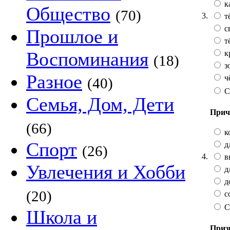
к
Общество
(70)
3.
т
с
Прошлое и
т
Воспоминания
к
(18)
з
Разное
ч
(40)
С
Семья, Дом, Дети
Прич
(66)
к
Спорт
д
(26)
4.
в
Увлечения и Хобби
д
д
(20)
с
С
Школа и
Приз