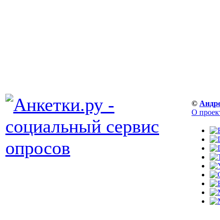
©
Андр
О проек