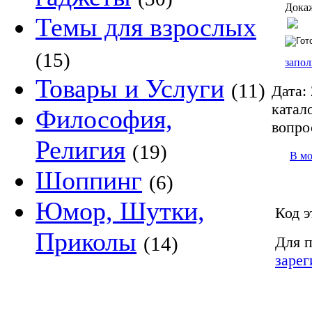
Докаж
Темы для взрослых
(15)
запол
Товары и Услуги
(11)
Дата:
катало
Философия,
вопро
Религия
(19)
В м
Шоппинг
(6)
Юмор, Шутки,
Код э
Приколы
(14)
Для п
зарег