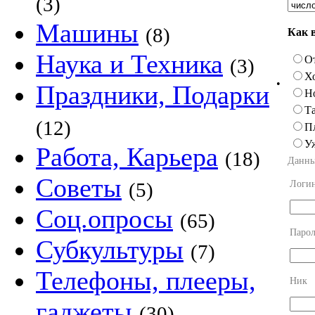
(3)
Машины
(8)
Как 
Наука и Техника
О
(3)
Х
•
Праздники, Подарки
Н
Та
(12)
П
У
Работа, Карьера
(18)
Данны
Советы
Логи
(5)
Соц.опросы
(65)
Парол
Субкультуры
(7)
Телефоны, плееры,
Ник
гаджеты
(30)