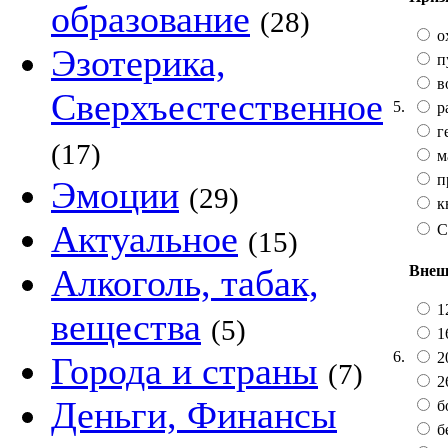
образование
(28)
о
Эзотерика,
п
в
Сверхъестественное
5.
р
г
(17)
м
п
Эмоции
(29)
к
Актуальное
С
(15)
Внеш
Алкоголь, табак,
12
вещества
(5)
16
6.
20
Города и страны
(7)
2
Деньги, Финансы
б
бе