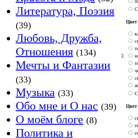
п
Литература, Поэзия
С
Цвет 
(39)
к
Любовь, Дружба,
с
Отношения
т
(134)
2.
н
Мечты и Фантазии
т
ч
(33)
с
ж
Музыка
(33)
С
Обо мне и О нас
(39)
Цвет
О моём блоге
(8)
с
т
Политика и
с