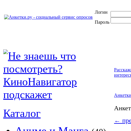
Логин
Пароль
Расскаж
интерес
Анкетк
Анке
Каталог
←
пре
Аниме и Манга