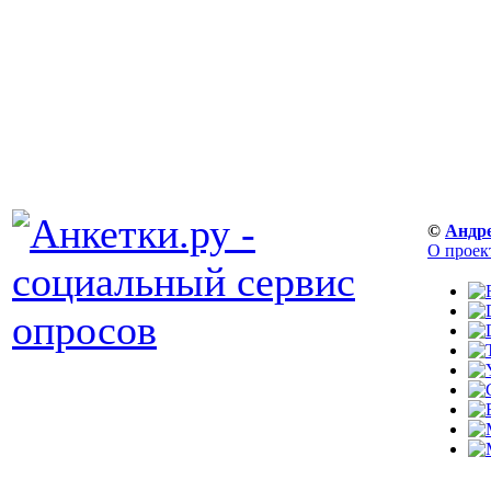
©
Андр
О проек