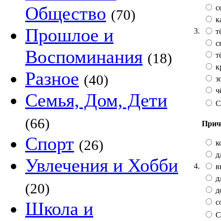
Общество
с
(70)
к
Прошлое и
3.
т
с
Воспоминания
(18)
т
к
Разное
(40)
з
ч
Семья, Дом, Дети
С
(66)
Прич
Спорт
(26)
к
д
Увлечения и Хобби
4.
в
д
(20)
д
с
Школа и
С