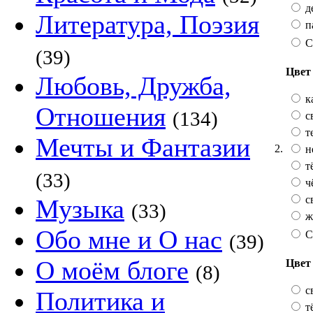
д
Литература, Поэзия
п
С
(39)
Цвет 
Любовь, Дружба,
к
Отношения
(134)
с
т
Мечты и Фантазии
2.
н
т
(33)
ч
с
Музыка
(33)
ж
Обо мне и О нас
С
(39)
О моём блоге
Цвет
(8)
с
Политика и
т