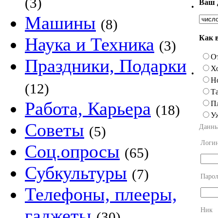
(3)
Ваш 
•
Машины
(8)
Как 
Наука и Техника
(3)
О
Праздники, Подарки
Х
•
Н
(12)
Та
Работа, Карьера
П
(18)
У
Советы
Данны
(5)
Логи
Соц.опросы
(65)
Субкультуры
(7)
Парол
Телефоны, плееры,
гаджеты
Ник
(30)