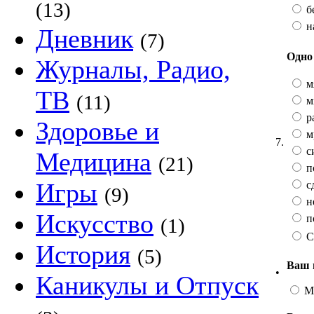
(13)
бе
н
Дневник
(7)
Одно 
Журналы, Радио,
м
ТВ
(11)
м
р
Здоровье и
м
7.
с
Медицина
(21)
п
Игры
с
(9)
н
Искусство
п
(1)
С
История
(5)
Ваш 
•
Каникулы и Отпуск
М