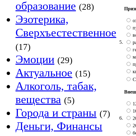
образование
(28)
Приз
Эзотерика,
о
п
Сверхъестественное
в
5.
р
(17)
г
Эмоции
м
(29)
п
Актуальное
(15)
к
С
Алкоголь, табак,
Внеш
вещества
(5)
12
Города и страны
16
(7)
6.
20
Деньги, Финансы
2
б