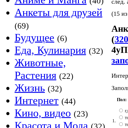
(40)
след.
Анкеты для друзей
(15 из
(69)
Анк
Будущее
(6)
(
320
Еда, Кулинария
4уП
(32)
зап
Животные,
Растения
(22)
Интер
Жизнь
(32)
Запол
Интернет
(44)
Пол:
Кино, видео
гд
(23)
т
1.
Красота и Мода
(32)
т