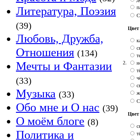
Литература, Поэзия
п
С
(39)
Цвет 
Любовь, Дружба,
к
с
Отношения
(134)
т
Мечты и Фантазии
2.
н
т
ч
(33)
с
Музыка
(33)
ж
С
Обо мне и О нас
(39)
Цвет
О моём блоге
(8)
с
Политика и
т