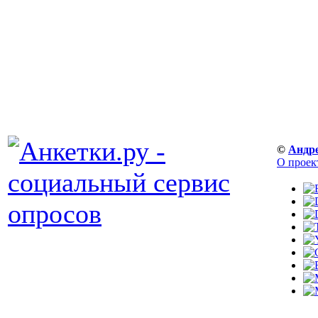
©
Андр
О проек