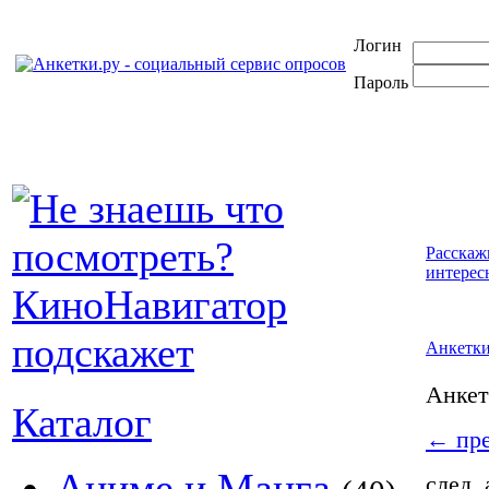
Логин
Пароль
Расскаж
интерес
Анкетк
Анке
Каталог
←
пре
Аниме и Манга
след.