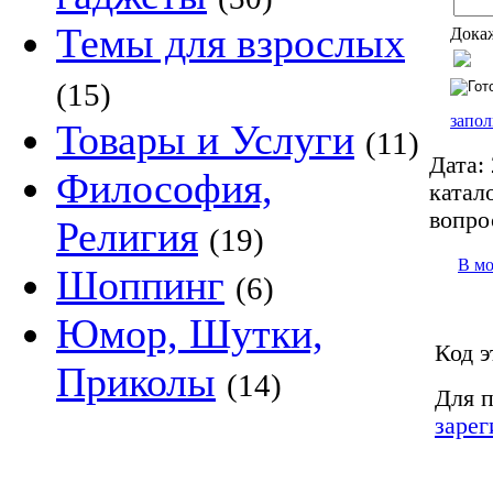
Темы для взрослых
Докаж
(15)
запол
Товары и Услуги
(11)
Дата:
Философия,
катало
вопро
Религия
(19)
В м
Шоппинг
(6)
Юмор, Шутки,
Код э
Приколы
(14)
Для п
зарег