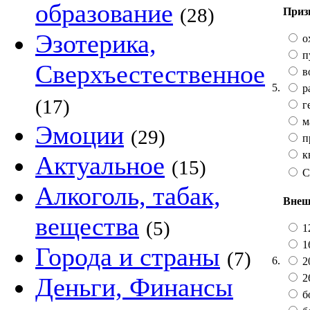
образование
(28)
Приз
Эзотерика,
о
п
Сверхъестественное
в
5.
р
(17)
г
м
Эмоции
(29)
п
к
Актуальное
(15)
С
Алкоголь, табак,
Внеш
вещества
(5)
12
16
Города и страны
(7)
6.
20
2
Деньги, Финансы
б