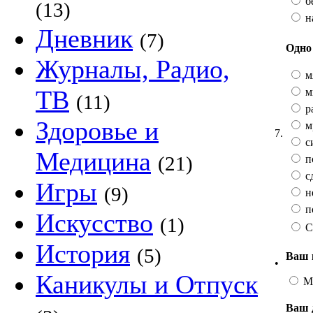
бе
(13)
н
Дневник
(7)
Одно 
Журналы, Радио,
м
ТВ
м
(11)
р
Здоровье и
м
7.
с
Медицина
(21)
п
с
Игры
(9)
н
п
Искусство
(1)
С
История
(5)
Ваш 
•
Каникулы и Отпуск
М
Ваш 