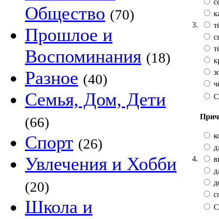
с
Общество
(70)
к
3.
т
Прошлое и
с
т
Воспоминания
(18)
к
Разное
з
(40)
ч
Семья, Дом, Дети
С
Прич
(66)
к
Спорт
(26)
д
Увлечения и Хобби
4.
в
д
д
(20)
с
Школа и
С