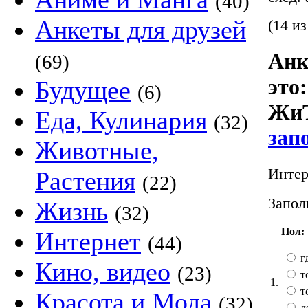
(40)
Анкеты для друзей
(14 из
Анк
(69)
это
Будущее
(6)
ЖиТ
Еда, Кулинария
(32)
зап
Животные,
Интер
Растения
(22)
Запол
Жизнь
(32)
Пол:
Интернет
(44)
гд
Кино, видео
(23)
т
1.
т
Красота и Мода
(32)
д