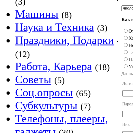
(3)
•
Машины
(8)
Как 
Наука и Техника
(3)
О
Праздники, Подарки
Х
•
Н
(12)
Та
П
Работа, Карьера
(18)
У
Данны
Советы
(5)
Логи
Соц.опросы
(65)
Субкультуры
(7)
Парол
Телефоны, плееры,
Ник
гаджеты
(30)