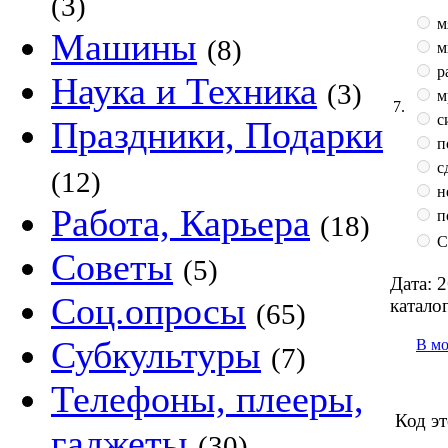
(3)
м
Машины
(8)
м
р
Наука и Техника
(3)
м
7.
с
Праздники, Подарки
п
с
(12)
н
Работа, Карьера
п
(18)
С
Советы
(5)
Дата:
2
Соц.опросы
каталог
(65)
Субкультуры
В м
(7)
Телефоны, плееры,
Код эт
гаджеты
(30)