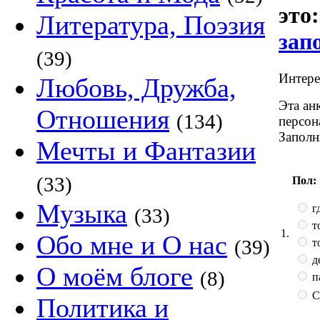
это
Литература, Поэзия
зап
(39)
Интерес
Любовь, Дружба,
Эта ан
Отношения
(134)
персон
Заполн
Мечты и Фантазии
(33)
Пол:
Музыка
гд
(33)
т
1.
Обо мне и О нас
(39)
т
д
О моём блоге
(8)
п
С
Политика и