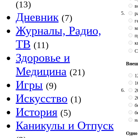
(13)
в
5.
Дневник
р
(7)
г
Журналы, Радио,
м
п
ТВ
(11)
к
С
Здоровье и
Внеш
Медицина
(21)
12
Игры
16
(9)
6.
20
Искусство
(1)
2
б
История
(5)
бе
н
Каникулы и Отпуск
Одно 