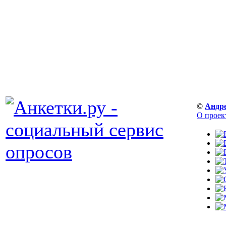
©
Андр
О проек