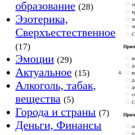
образование
(28)
т
к
Эзотерика,
з
ч
Сверхъестественное
С
(17)
Прич
Эмоции
(29)
к
д
Актуальное
(15)
4.
в
д
Алкоголь, табак,
д
с
вещества
(5)
С
Города и страны
(7)
Приз
Деньги, Финансы
о
п