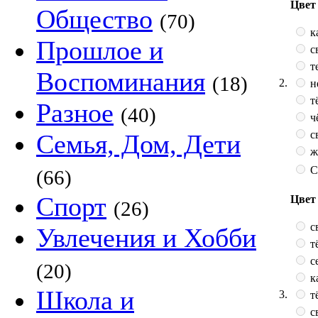
Цвет 
Общество
(70)
к
Прошлое и
с
т
Воспоминания
(18)
2.
н
т
Разное
(40)
ч
с
Семья, Дом, Дети
ж
С
(66)
Спорт
Цвет
(26)
с
Увлечения и Хобби
т
с
(20)
к
Школа и
3.
т
с