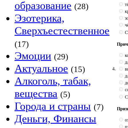
образование
(28)
т
к
Эзотерика,
з
ч
Сверхъестественное
С
(17)
Прич
Эмоции
(29)
к
д
Актуальное
(15)
4.
в
д
Алкоголь, табак,
д
с
вещества
(5)
С
Города и страны
(7)
Приз
Деньги, Финансы
о
п