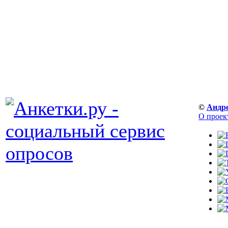
©
Андр
О проек