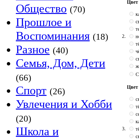
Цвет 
Общество
(70)
к
Прошлое и
с
т
Воспоминания
(18)
2.
н
т
Разное
(40)
ч
с
Семья, Дом, Дети
ж
С
(66)
Спорт
Цвет
(26)
с
Увлечения и Хобби
т
с
(20)
к
Школа и
3.
т
с