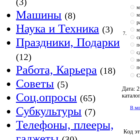
(3)
м
Машины
(8)
м
р
Наука и Техника
(3)
м
7.
с
Праздники, Подарки
п
с
(12)
н
Работа, Карьера
п
(18)
С
Советы
(5)
Дата:
2
Соц.опросы
каталог
(65)
Субкультуры
В м
(7)
Телефоны, плееры,
Код эт
гаджеты
(30)