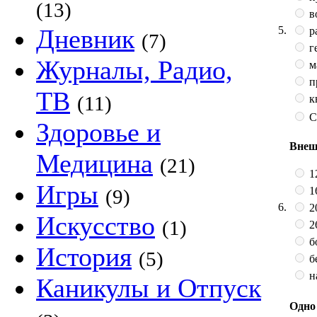
(13)
в
5.
Дневник
р
(7)
г
Журналы, Радио,
м
п
ТВ
(11)
к
С
Здоровье и
Внеш
Медицина
(21)
12
Игры
16
(9)
6.
20
Искусство
(1)
2
б
История
(5)
бе
н
Каникулы и Отпуск
Одно 