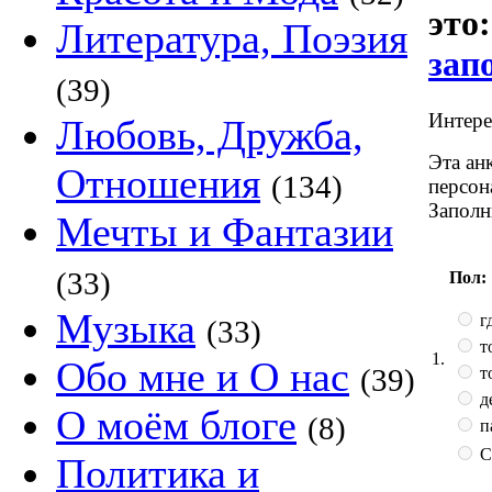
это
Литература, Поэзия
зап
(39)
Интерес
Любовь, Дружба,
Эта ан
Отношения
(134)
персон
Заполн
Мечты и Фантазии
(33)
Пол:
Музыка
гд
(33)
т
1.
Обо мне и О нас
(39)
т
д
О моём блоге
(8)
п
С
Политика и