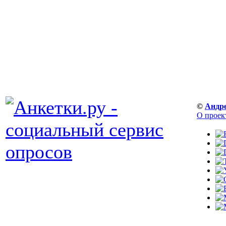
©
Андр
О проек