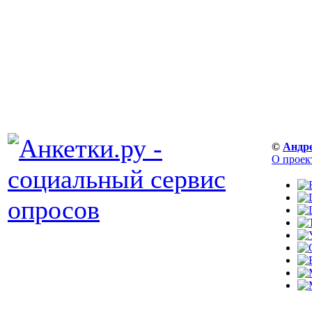
©
Андр
О проек