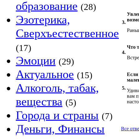
образование
(28)
Увле
Эзотерика,
возм
3.
Сверхъестественное
Раньш
(17)
Что 
4.
Эмоции
Встре
(29)
Актуальное
(15)
Если
мален
Алкоголь, табак,
5.
Удиви
вам п
вещества
(5)
насто
Города и страны
(7)
Деньги, Финансы
Все отв