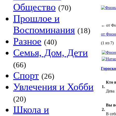
Общество
(70)
Прошлое и
←
от Ф
Воспоминания
(18)
от Фио
Разное
(40)
(1 из 7)
Семья, Дом, Дети
(66)
Гороск
Спорт
(26)
Кто в
Увлечения и Хобби
1.
Дева
(20)
Вы в
Школа и
2.
В себ