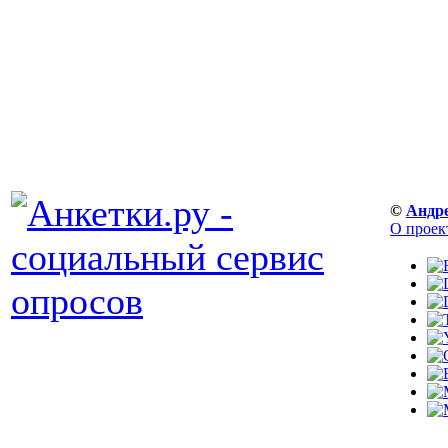
©
Андр
О проек