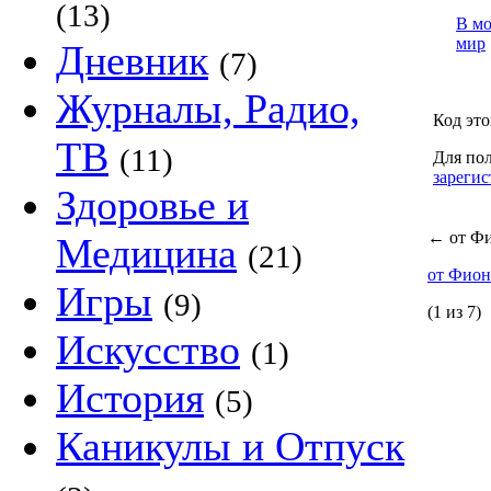
(13)
В м
мир
Дневник
(7)
Журналы, Радио,
Код это
ТВ
(11)
Для пол
зарегис
Здоровье и
←
от Ф
Медицина
(21)
от Фио
Игры
(9)
(1 из 7)
Искусство
(1)
История
(5)
Каникулы и Отпуск