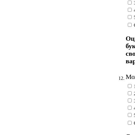
Оц
бу
св
ва
Мож
12.