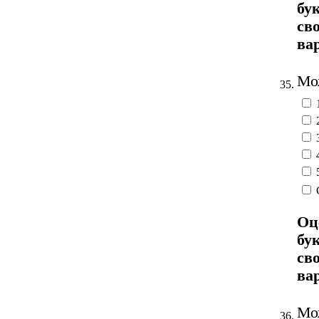
бу
св
ва
Мож
35.
Оц
бу
св
ва
Мож
36.