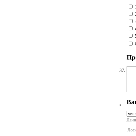
Пр
37.
Ва
•
Данн
Лог