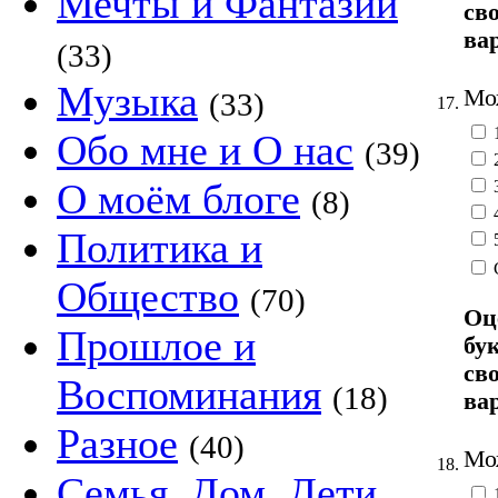
Мечты и Фантазии
св
ва
(33)
Музыка
Мож
(33)
17.
Обо мне и О нас
(39)
О моём блоге
(8)
Политика и
Общество
(70)
Оц
Прошлое и
бу
св
Воспоминания
(18)
ва
Разное
(40)
Мож
18.
Семья, Дом, Дети