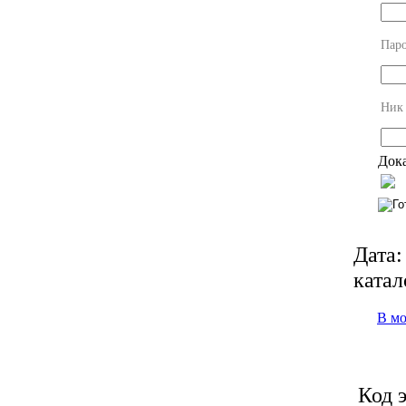
Пар
Ник
Дока
Дата:
катал
В м
Код 