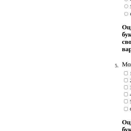
Оц
бу
св
ва
Мож
5.
Оц
бу