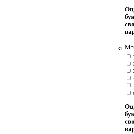
Оц
бу
св
ва
Мож
31.
Оц
бу
св
ва