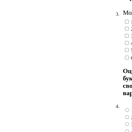
Мож
3.
Оц
бу
св
ва
4.