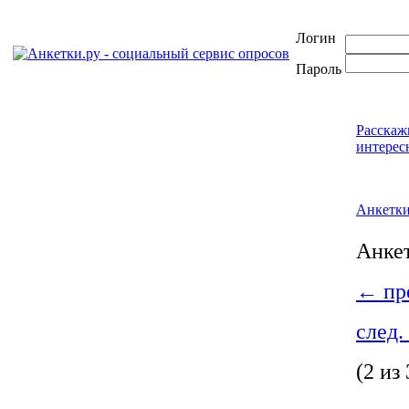
Логин
Пароль
Расскаж
интерес
Анкетк
Анке
←
пре
след.
(2 из 