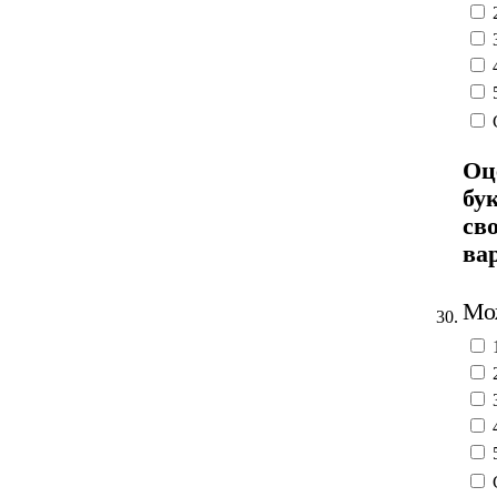
Оц
бу
св
ва
Мож
30.