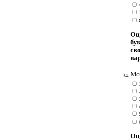
Оц
бу
св
ва
Мож
34.
Оц