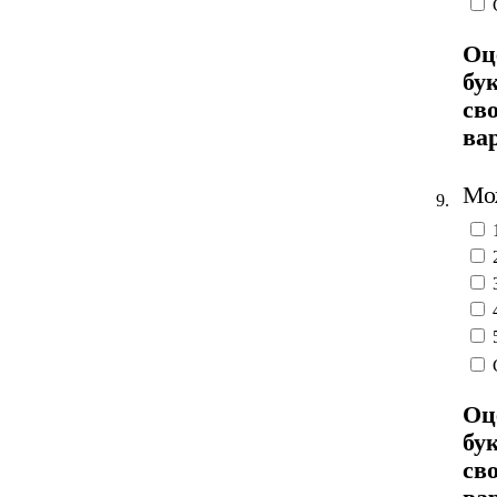
Оц
бу
св
ва
Мож
9.
Оц
бу
св