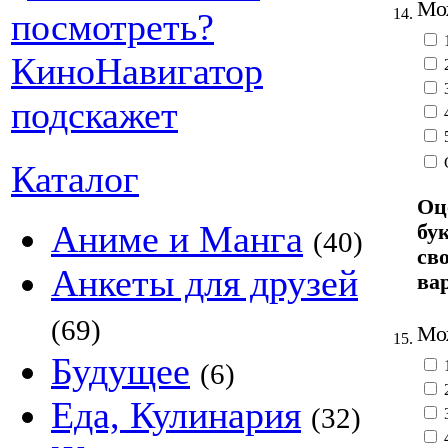
Мож
14.
Каталог
Оц
Аниме и Манга
бу
(40)
св
Анкеты для друзей
ва
(69)
Мож
15.
Будущее
(6)
Еда, Кулинария
(32)