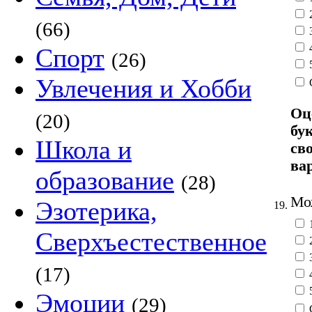
(66)
Спорт
(26)
Увлечения и Хобби
Оц
(20)
бу
Школа и
св
ва
образование
(28)
Мож
Эзотерика,
19.
Сверхъестественное
(17)
Эмоции
(29)