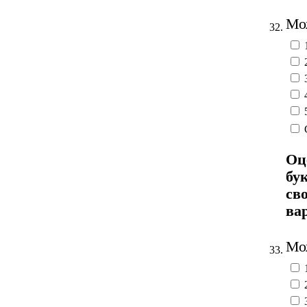
Мож
32.
Оц
бу
св
ва
Мож
33.