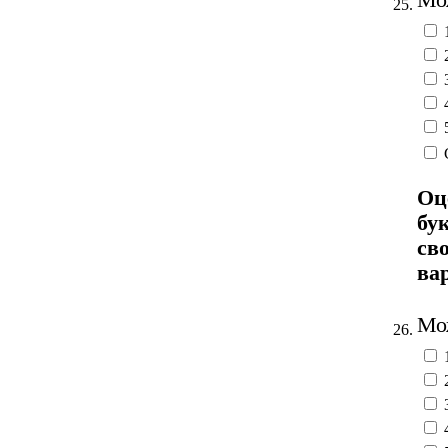
25.
Оц
бу
св
ва
Мож
26.