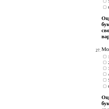
Оц
бу
св
ва
Мож
27.
Оц
бу