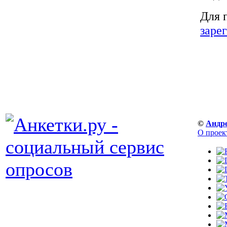
Для 
заре
©
Андр
О проек