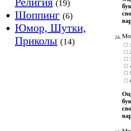
Религия
(19)
бу
Шоппинг
св
(6)
ва
Юмор, Шутки,
Мож
Приколы
24.
(14)
Оц
бу
св
ва
Мож