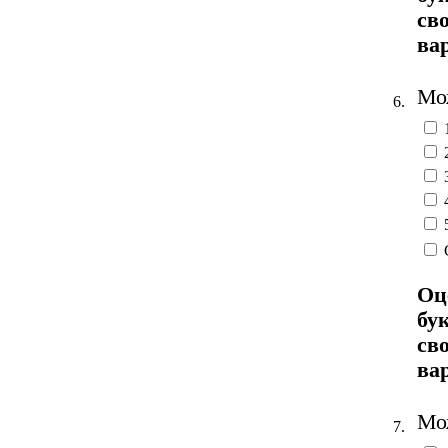
св
ва
Мож
6.
Оц
бу
св
ва
Мож
7.