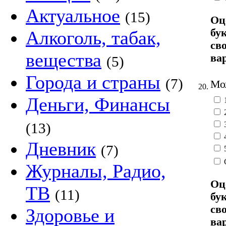
Актуальное
(15)
Оц
бу
Алкоголь, табак,
св
вещества
ва
(5)
Города и страны
(7)
Мож
20.
Деньги, Финансы
(13)
Дневник
(7)
Журналы, Радио,
Оц
ТВ
(11)
бу
св
Здоровье и
ва