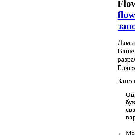
Flo
flow
зап
Дамы 
Ваше 
разра
Благо
Запол
Оц
бу
св
ва
Мож
1.