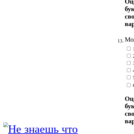
Оц
бу
св
ва
Мож
13.
Оц
бу
св
ва