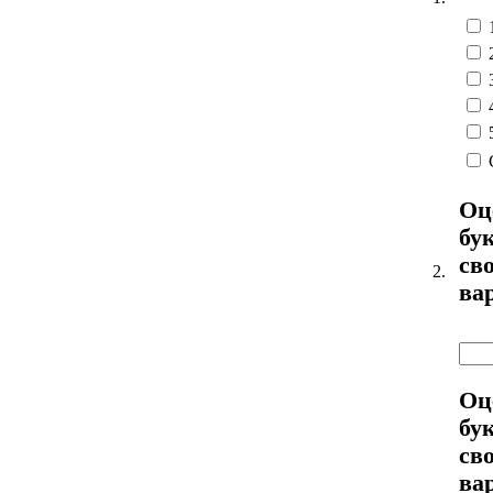
Оц
бу
св
2.
ва
Оц
бу
св
ва