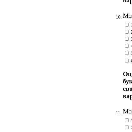
ва
Мож
10.
Оц
бу
св
ва
Мож
11.