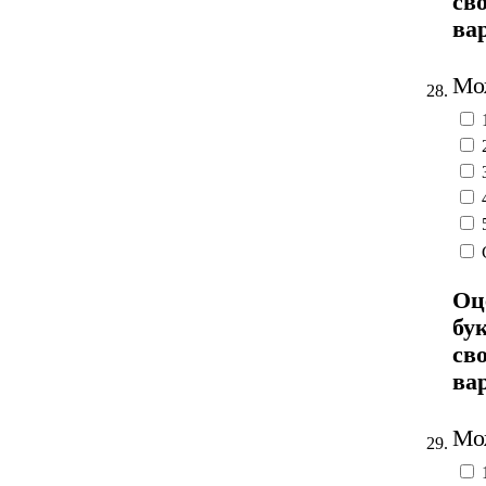
св
ва
Мож
28.
Оц
бу
св
ва
Мож
29.