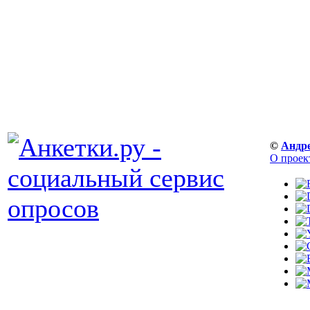
©
Андр
О проек