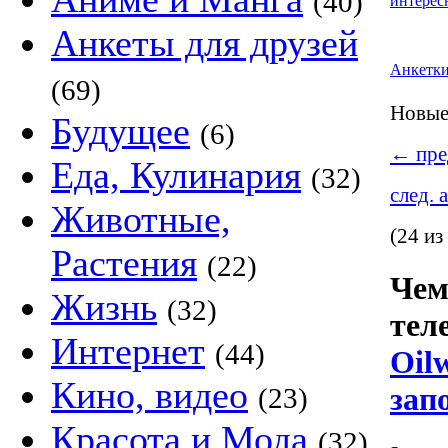
(40)
интерес
Анкеты для друзей
Анкетк
(69)
Новые 
Будущее
(6)
←
пре
Еда, Кулинария
(32)
след. 
Животные,
(24 из
Растения
(22)
Чем
Жизнь
(32)
тел
Интернет
(44)
Oil
Кино, видео
зап
(23)
Красота и Мода
(32)