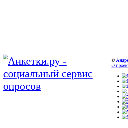
©
Андр
О проек