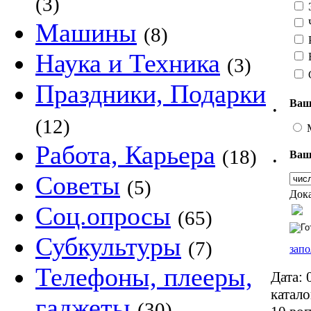
(3)
Э
Машины
(8)
Р
Наука и Техника
(3)
Праздники, Подарки
Ваш
•
(12)
Работа, Карьера
(18)
Ваш
•
Советы
(5)
Дока
Соц.опросы
(65)
Субкультуры
(7)
запо
Телефоны, плееры,
Дата:
0
катало
гаджеты
(30)