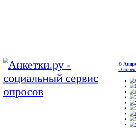
©
Андр
О проек