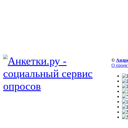
©
Андр
О проек