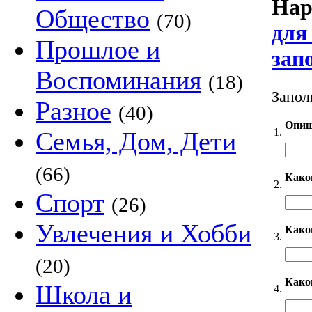
Нар
Общество
(70)
для
Прошлое и
зап
Воспоминания
(18)
Запол
Разное
(40)
Опиш
1.
Семья, Дом, Дети
(66)
Како
2.
Спорт
(26)
Увлечения и Хобби
Каког
3.
(20)
Како
Школа и
4.