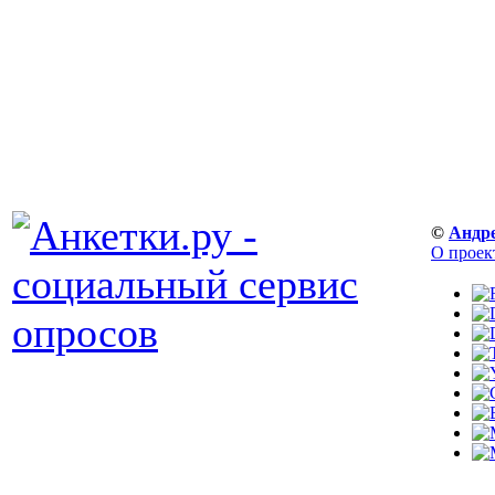
©
Андр
О проек