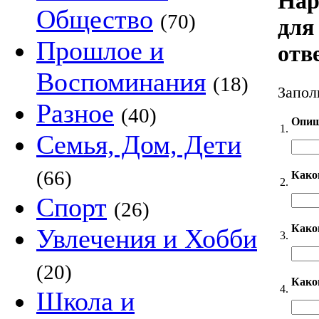
Нар
Общество
(70)
для 
Прошлое и
отв
Воспоминания
(18)
Запол
Разное
(40)
Опиш
1.
Семья, Дом, Дети
(66)
Како
2.
Спорт
(26)
Каког
Увлечения и Хобби
3.
(20)
Како
4.
Школа и