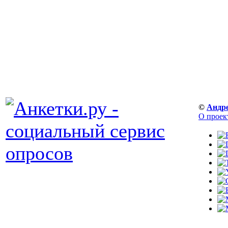
©
Андр
О проек