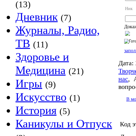
(13)
Ник
Дневник
(7)
Журналы, Радио,
Докаж
ТВ
(11)
запол
Здоровье и
Дата:
Медицина
(21)
Творч
нас
,
Игры
(9)
вопро
Искусство
(1)
В м
История
(5)
Каникулы и Отпуск
Код э