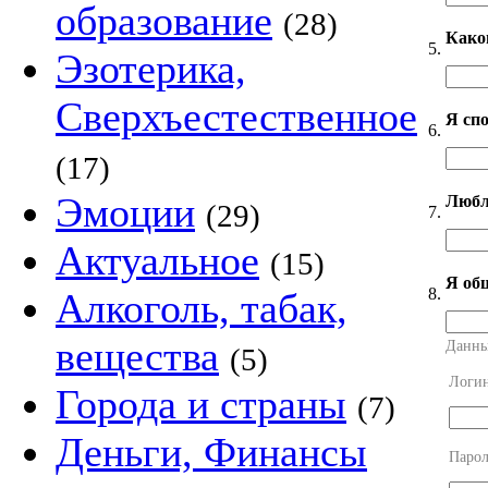
образование
(28)
Како
5.
Эзотерика,
Сверхъестественное
Я сп
6.
(17)
Эмоции
Любл
(29)
7.
Актуальное
(15)
Я об
8.
Алкоголь, табак,
вещества
Данны
(5)
Логи
Города и страны
(7)
Деньги, Финансы
Парол