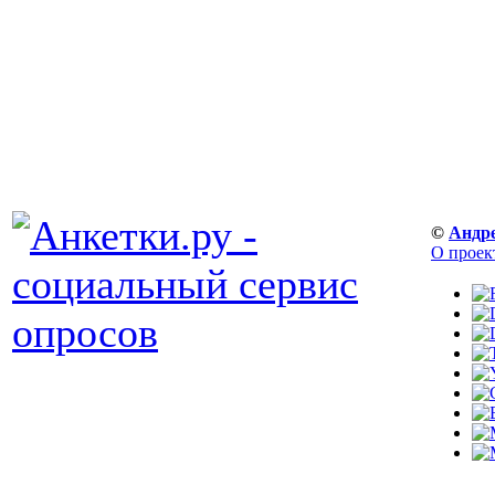
©
Андр
О проек