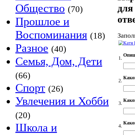
Общество
для 
(70)
отв
Прошлое и
Воспоминания
(18)
Запол
Разное
(40)
Опиш
Семья, Дом, Дети
1.
(66)
Како
2.
Спорт
(26)
Увлечения и Хобби
Каког
3.
(20)
Како
Школа и
4.