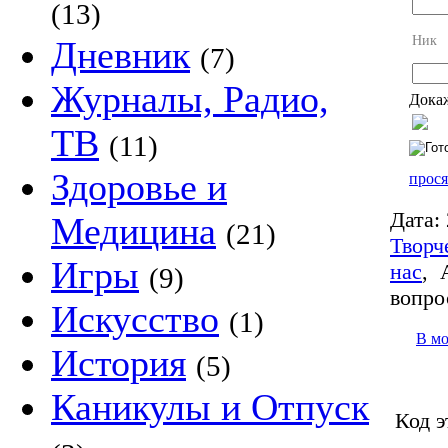
(13)
Ник
Дневник
(7)
Журналы, Радио,
Докаж
ТВ
(11)
Здоровье и
прося
Дата:
Медицина
(21)
Творч
Игры
нас
,
(9)
вопро
Искусство
(1)
В м
История
(5)
Каникулы и Отпуск
Код э