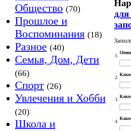
Нар
Общество
(70)
для
Прошлое и
зап
Воспоминания
(18)
Запол
Разное
(40)
Опиш
1.
Семья, Дом, Дети
(66)
Како
2.
Спорт
(26)
Увлечения и Хобби
Каког
3.
(20)
Како
Школа и
4.