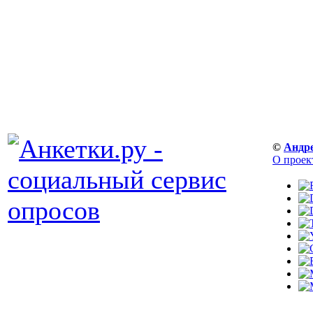
©
Андр
О проек