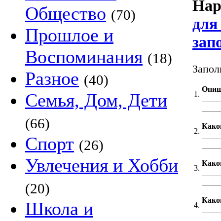
Нар
Общество
(70)
для
Прошлое и
зап
Воспоминания
(18)
Запол
Разное
(40)
Опиш
1.
Семья, Дом, Дети
(66)
Како
2.
Спорт
(26)
Увлечения и Хобби
Каког
3.
(20)
Како
Школа и
4.