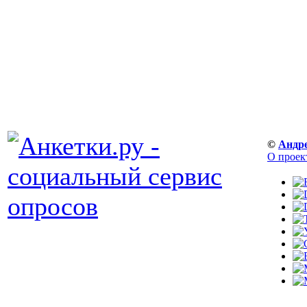
©
Андр
О проек