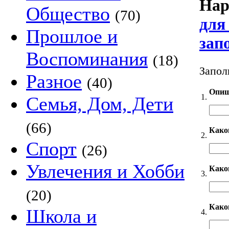
Нар
Общество
(70)
для
Прошлое и
зап
Воспоминания
(18)
Запол
Разное
(40)
Опиш
1.
Семья, Дом, Дети
(66)
Како
2.
Спорт
(26)
Увлечения и Хобби
Каког
3.
(20)
Како
Школа и
4.