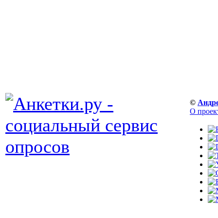
©
Андр
О проек