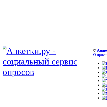
©
Андр
О проек