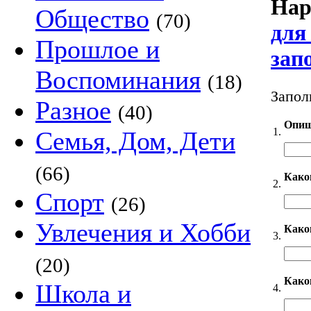
Нар
Общество
(70)
для
Прошлое и
зап
Воспоминания
(18)
Запол
Разное
(40)
Опиш
1.
Семья, Дом, Дети
(66)
Како
2.
Спорт
(26)
Увлечения и Хобби
Каког
3.
(20)
Како
Школа и
4.