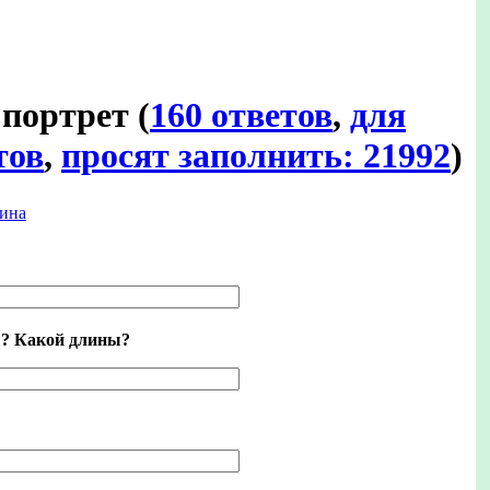
 портрет
(
160 ответов
,
для
тов
,
просят заполнить: 21992
)
ина
ы? Какой длины?