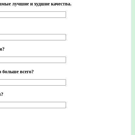
амые лучшие и худшие качества.
я?
 больше всего?
я?