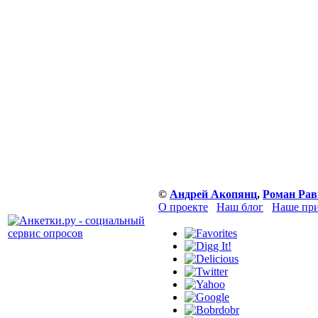
©
Андрей Акопянц
,
Роман Рав
О проекте
Наш блог
Наше при