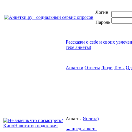
Логин
Пароль
Расскажи о себе и своих увлече
тебе анкеты!
Анкетки
Ответы
Люди
Темы
Од
Анкеты
Янчик:)
←
пред. анкета