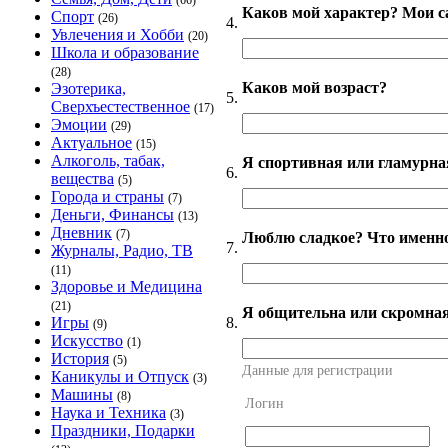
(66)
Каков мой характер? Мои с
Спорт
(26)
4.
Увлечения и Хобби
(20)
Школа и образование
(28)
Каков мой возраст?
Эзотерика,
5.
Сверхъестественное
(17)
Эмоции
(29)
Актуальное
(15)
Алкоголь, табак,
Я спортивная или гламурна
6.
вещества
(5)
Города и страны
(7)
Деньги, Финансы
(13)
Дневник
(7)
Люблю сладкое? Что именно
7.
Журналы, Радио, ТВ
(11)
Здоровье и Медицина
(21)
Я общительна или скромна
8.
Игры
(9)
Искусство
(1)
История
(5)
Данные для регистрации
Каникулы и Отпуск
(3)
Машины
(8)
Логин
Наука и Техника
(3)
Праздники, Подарки