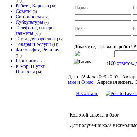
(12)
Работа, Карьера
(18)
Пароль
По
Советы
(5)
Соц.опросы
(65)
Субкультуры
(7)
Телефоны, плееры,
Ник
E-
гаджеты
(30)
Темы для взрослых
(15)
Товары и Услуги
(11)
Докажите, что вы не робот! 
Философия, Религия
(19)
Шоппинг
(6)
(
160 ответов
,
Юмор, Шутки,
Приколы
(14)
Дата:
22 Фев 2009 20:55,
Автор:
мне и О нас
,
Адресная анкета, 
В мой мир
Код этой анкеты в блог
Для получения кода необходимо