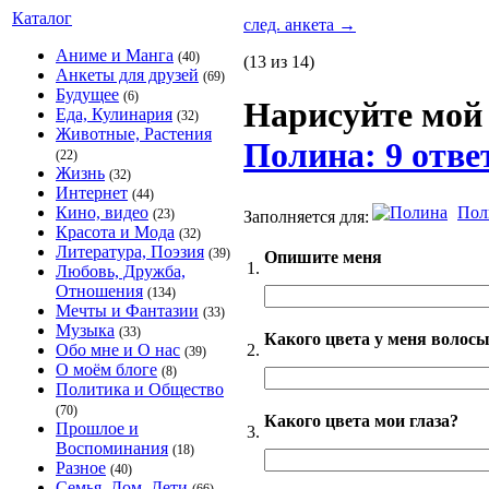
Каталог
след. анкета
→
Аниме и Манга
(40)
(13 из 14)
Анкеты для друзей
(69)
Будущее
(6)
Нарисуйте мой
Еда, Кулинария
(32)
Животные, Растения
Полина: 9 отве
(22)
Жизнь
(32)
Интернет
(44)
Пол
Кино, видео
(23)
Заполняется для:
Красота и Мода
(32)
Литература, Поэзия
(39)
Опишите меня
1.
Любовь, Дружба,
Отношения
(134)
Мечты и Фантазии
(33)
Музыка
(33)
Какого цвета у меня волос
2.
Обо мне и О нас
(39)
О моём блоге
(8)
Политика и Общество
(70)
Какого цвета мои глаза?
Прошлое и
3.
Воспоминания
(18)
Разное
(40)
Семья, Дом, Дети