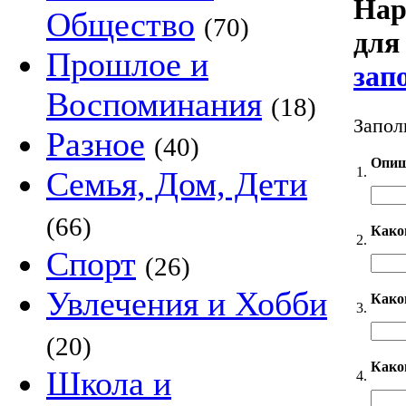
Нар
Общество
(70)
для
Прошлое и
зап
Воспоминания
(18)
Запол
Разное
(40)
Опиш
1.
Семья, Дом, Дети
(66)
Како
2.
Спорт
(26)
Увлечения и Хобби
Каког
3.
(20)
Како
Школа и
4.