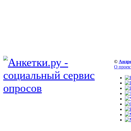
©
Андр
О проек