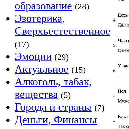
образование
(28)
Эзотерика,
Есть
4.
Да, н
Сверхъестественное
Част
(17)
5.
С кем
Эмоции
(29)
Актуальное
У вас
(15)
6.
—
Алкоголь, табак,
вещества
Пол
(5)
•
Мужс
Города и страны
(7)
Деньги, Финансы
Как 
•
Так с