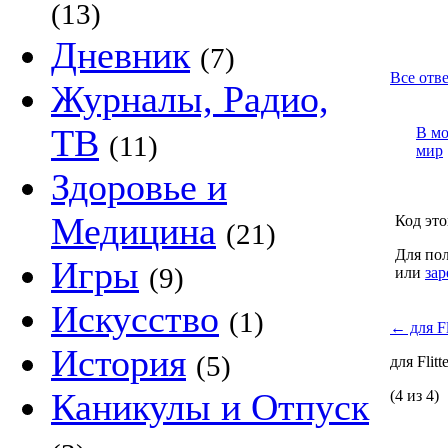
(13)
Дневник
(7)
Все отве
Журналы, Радио,
ТВ
В м
(11)
мир
Здоровье и
Медицина
Код это
(21)
Для пол
Игры
(9)
или
зар
Искусство
(1)
←
для Fl
История
(5)
для Flit
Каникулы и Отпуск
(4 из 4)