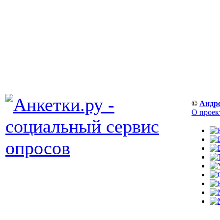
©
Андр
О проек