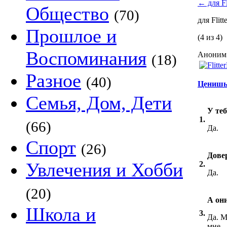
←
для Fl
Общество
(70)
для Flit
Прошлое и
(4 из 4)
Воспоминания
Аноним 
(18)
Разное
(40)
Ценишь 
Семья, Дом, Дети
У теб
1.
(66)
Да.
Спорт
(26)
Дове
Увлечения и Хобби
2.
Да.
(20)
А они
Школа и
3.
Да. М
мне.