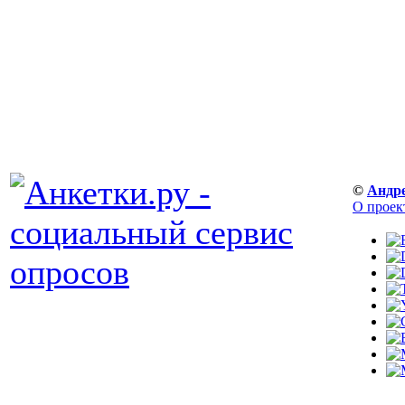
©
Андр
О проек