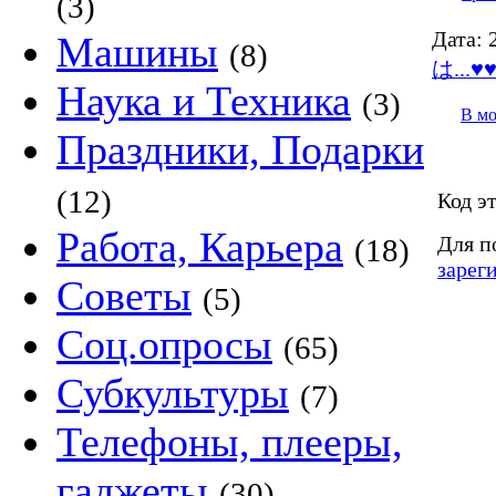
(3)
Дата:
2
Машины
(8)
は...♥
Наука и Техника
(3)
В м
Праздники, Подарки
(12)
Код э
Работа, Карьера
Для п
(18)
зарег
Советы
(5)
Соц.опросы
(65)
Субкультуры
(7)
Телефоны, плееры,
гаджеты
(30)