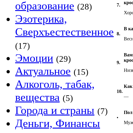
образование
кро
(28)
7.
Хор
Эзотерика,
Сверхъестественное
В к
8.
Весн
(17)
Эмоции
Вам
(29)
кро
9.
Актуальное
(15)
Низ
Алкоголь, табак,
Как
10.
вещества
(5)
—
Города и страны
(7)
Пол
•
Деньги, Финансы
Муж