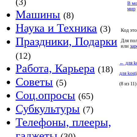
(3)
В м
мир
Машины
(8)
Наука и Техника
(3)
Код это
Праздники, Подарки
Для пол
или
зар
(12)
←
для ko
Работа, Карьера
(18)
для kost
Советы
(5)
(8 из 11)
Соц.опросы
(65)
Субкультуры
(7)
Телефоны, плееры,
гаджеты
(30)