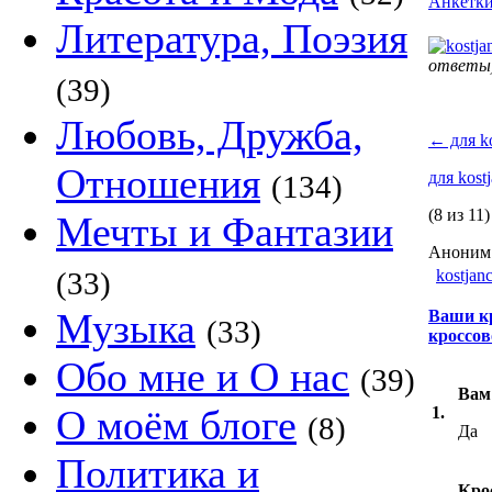
Анкетк
Литература, Поэзия
ответы
(39)
Любовь, Дружба,
←
для ko
Отношения
для kost
(134)
(8 из 11)
Мечты и Фантазии
Аноним 
(33)
kostjan
Музыка
Ваши к
(33)
кроссов
Обо мне и О нас
(39)
Вам
О моём блоге
1.
(8)
Да
Политика и
Кро