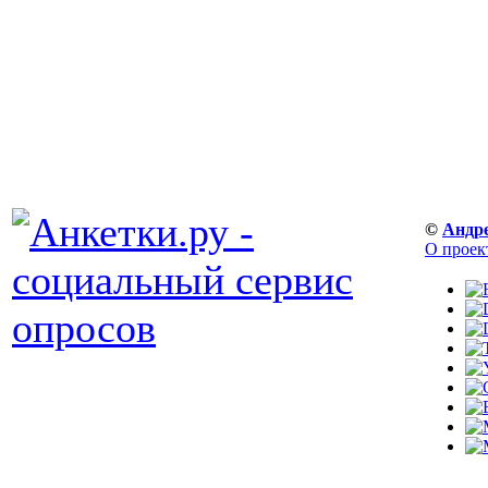
©
Андр
О проек