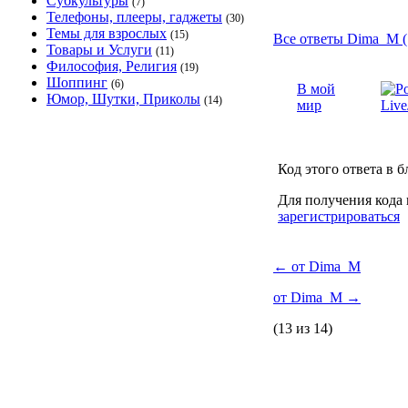
Субкультуры
(7)
Телефоны, плееры, гаджеты
(30)
Темы для взрослых
(15)
Все ответы Dima_M (
Товары и Услуги
(11)
Философия, Религия
(19)
Шоппинг
(6)
В мой
Юмор, Шутки, Приколы
(14)
мир
Код этого ответа в б
Для получения кода 
зарегистрироваться
←
от Dima_M
от Dima_M
→
(13 из 14)