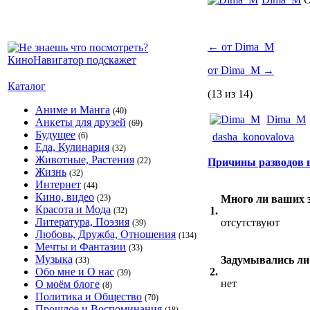
←
от Dima_M
от Dima_M
→
Каталог
(13 из 14)
Аниме и Манга
(40)
Dima_M
Анкеты для друзей
(69)
Будущее
(6)
dasha_konovalova
Еда, Кулинария
(32)
Животные, Растения
(22)
Причины разводов 
Жизнь
(32)
Интернет
(44)
Кино, видео
(23)
Много ли ваших 
Красота и Мода
1.
(32)
Литература, Поэзия
отсутствуют
(39)
Любовь, Дружба, Отношения
(134)
Мечты и Фантазии
(33)
Музыка
Задумывались ли 
(33)
Обо мне и О нас
2.
(39)
нет
О моём блоге
(8)
Политика и Общество
(70)
Прошлое и Воспоминания