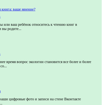
 книга: ваше мнение?
в
вы или ваш ребёнок относитесь к чтению книг в
 вы родите...
в
нее время вопрос экологии становится все более и более
о...
в
наши цифровые фото и записи на стене Вконтакте
..