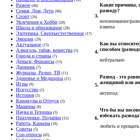
(18)
Какие причины, 
Разное
(40)
разводу?
Семья, Дом, Дети
(66)
3.
Спорт
(26)
непонимание/разн
Увлечения и Хобби
(20)
измена
Школа и образование
(28)
Эзотерика, Сверхъестественное
(17)
Эмоции
(29)
Как вы относите
Актуальное
(15)
способом (развод
Алкоголь, табак, вещества
(5)
4.
Города и страны
(7)
нейтрально
Деньги, Финансы
(13)
Дневник
(7)
Журналы, Радио, ТВ
(11)
Развод - это рав
Здоровье и Медицина
(21)
женщиной или ан
Игры
(9)
5.
Искусство
(1)
антипод
История
(5)
Каникулы и Отпуск
(3)
Машины
(8)
Что бы вы посове
Наука и Техника
(3)
избежать развода
Праздники, Подарки
6.
(12)
Работа, Карьера
(18)
любить и прощать
Советы
(5)
Соц.опросы
(65)