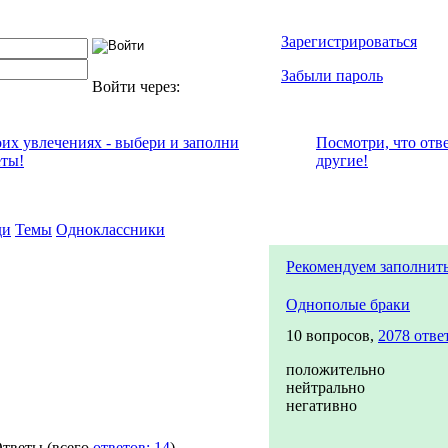
Зарегистрироваться
Забыли пароль
Войти через:
оих увлечениях - выбери и заполни
Посмотри, что отв
еты!
другие!
ди
Темы
Одноклассники
Рекомендуем заполнит
Однополые браки
10 вопросов,
2078 отве
положительно
нейтрально
негативно
тветы
(всего
ответов: 14
)