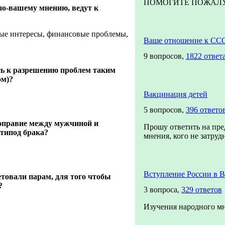
ПОМОГИТЕ ПОЖАЛУЙС
по-вашему мнению, ведут к
ые интересы, финансовые проблемы,
Ваше отношение к СС
9 вопросов,
1822 ответ
сь к разрешению проблем таким
ом)?
Вакцинация детей
5 вопросов,
396 ответо
ноправие между мужчиной и
Прошу ответить на пре
типод брака?
мнения, кого не затрудн
Вступление России в 
товали парам, для того чтобы
?
3 вопроса,
329 ответов
Изучения народного м