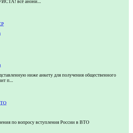
ТА! всё анони...
СР
а
в
дставленную ниже анкету для получения общественного
ит п...
ВТО
нения по вопросу вступления России в ВТО