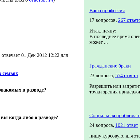
Ваша профессия
17 вопросов,
267 ответ
Итак, начну:
В последнее время очен
может ...
отвечает 01 Дек 2012 12:22 для
Гражданские браки
в семьях
23 вопроса,
554 ответа
Разрешить или запретит
знакомых в разводе?
точки зрения придержив
Социальная проблема 
вы когда-либо о разводе?
24 вопроса,
1021 ответ
пишу курсовую, для эт