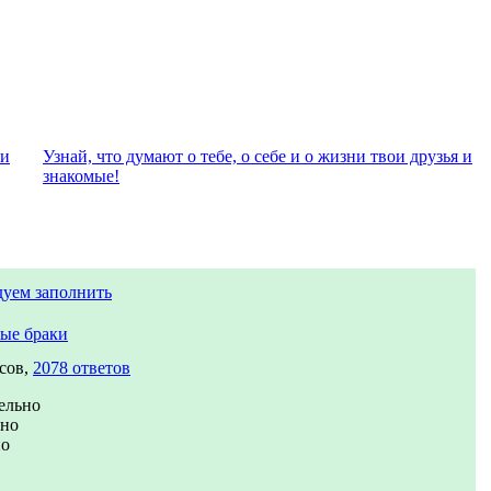
ли
Узнай, что думают о тебе, о себе и о жизни твои друзья и
знакомые!
дуем заполнить
ые браки
сов,
2078 ответов
ельно
ьно
но