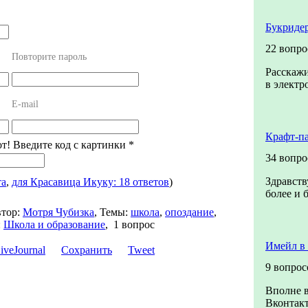
Букридер
22 вопро
Повторите пароль
Расскажи
в электр
E-mail
Крафт-п
от! Введите код с картинки
*
34 вопро
Здравств
та
,
для Красавица Икуку: 18 ответов
)
более и 
тор:
Мотря Чубизка
,
Темы:
школа
,
опоздание
,
:
Школа и образование
,
1 вопрос
Имейл в
Сохранить
Tweet
9 вопрос
Вполне в
Вконтакт