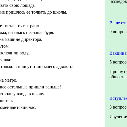
исследо
язать свою лошадь
не пришлось ее толкать до школы.
.
Ваше от
т вставать так рано.
9 вопрос
ма, началась песчаная буря.
на машине директора.
утом.
ключили воду...
Вакцина
ся школа.
5 вопрос
 только в присутствии моего адвоката.
Прошу от
обществе
на метро.
 все остальные пришли раньше!
троль у входа в школу.
Вступле
анетян.
3 вопрос
омендантский час.
Изучения