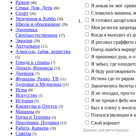
Разное
(40)
Я никак не мог прив
Семья, Дом, Дети
(66)
Сломалась машина, м
Спорт
(26)
Увлечения и Хобби
(20)
Я готовил шпаргалки
1.
Школа и образование
(28)
Моя религия запрещае
Эзотерика,
Когда я выходил из до
Сверхъестественное
(17)
Эмоции
(29)
Я рисовал граффити 
Актуальное
(15)
Поезд ошибся маршр
Алкоголь, табак, вещества
Я принимал душ, и от
(5)
Города и страны
(7)
Я забыл, где находит
Деньги, Финансы
(13)
Я буду разговаривать
Дневник
(7)
Истина где-то рядом.
Журналы, Радио, ТВ
(11)
Здоровье и Медицина
(21)
Закончились билеты 
Игры
(9)
Я не опоздал, просто
Искусство
(1)
Я не прошел фейс-кон
История
(5)
Каникулы и Отпуск
(3)
Был в плену у инопл
Машины
(8)
Попался милиции в к
Наука и Техника
(3)
Праздники, Подарки
Свой вариант
(12)
Работа, Карьера
(18)
Данные для регистрации
Советы
(5)