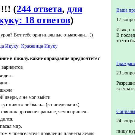
!!!
(
244 ответа
,
для
Ваша пр
уку: 18 ответов
)
17 вопро
Итак, на
 урок? Вот тебе оригинальные отмазочки... ))
В послед
то что бы
Красавица Икуку
ние в школу, какие оправдание предпочтёте?
Граждан
 вариантов
23 вопро
видеть.
дил.
Разрешит
вступать
 школа.
ей двери, я не мог выйти
тут никого не было... (в понедельник)
Социальн
о звонок прозвенел раньше, чем я пришел.
дился.
24 вопро
спасал мир.
пишу кур
том у председателя правления планеты Земля