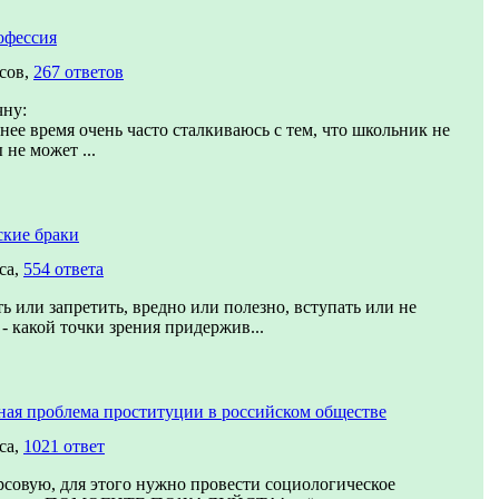
офессия
сов,
267 ответов
чну:
нее время очень часто сталкиваюсь с тем, что школьник не
 не может ...
ские браки
са,
554 ответа
ь или запретить, вредно или полезно, вступать или не
 - какой точки зрения придержив...
ая проблема проституции в российском обществе
са,
1021 ответ
совую, для этого нужно провести социологическое