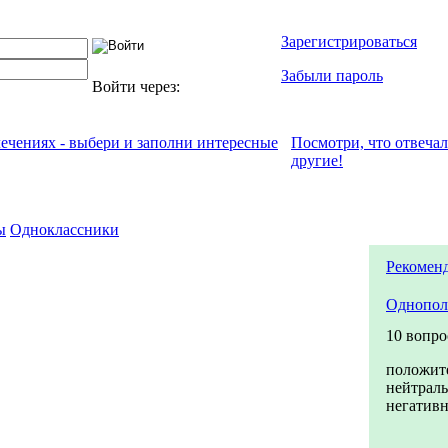
Зарегистрироваться
Забыли пароль
Войти через:
лечениях - выбери и заполни интересные
Посмотри, что отвeча
другие!
ы
Одноклассники
Рекомен
Однопол
10 вопро
положит
нейтрал
негатив