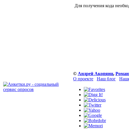
Для получения кода необх
©
Андрей Акопянц
,
Роман
О проекте
Наш блог
Наше