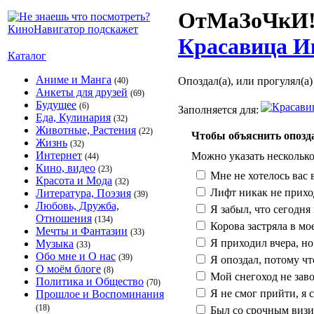
ОтМаЗоЧкИ!
Красавица Ик
Каталог
Аниме и Манга
Опоздал(а), или прогулял(а)
(40)
Анкеты для друзей
(69)
Будущее
(6)
Заполняется для:
Еда, Кулинария
(32)
Животные, Растения
(22)
Чтобы объяснить опозда
Жизнь
(32)
Интернет
Можно указать несколько
(44)
Кино, видео
(23)
Мне не хотелось вас 
Красота и Мода
(32)
Лифт никак не прихо
Литература, Поэзия
(39)
Любовь, Дружба,
Я забыл, что сегодня
Отношения
(134)
Корова застряла в мо
Мечты и Фантазии
(33)
Я приходил вчера, но 
Музыка
(33)
Обо мне и О нас
(39)
Я опоздал, потому чт
О моём блоге
(8)
Мой снегоход не заво
Политика и Общество
(70)
Я не смог прийти, я 
Прошлое и Воспоминания
(18)
Был со срочным визи