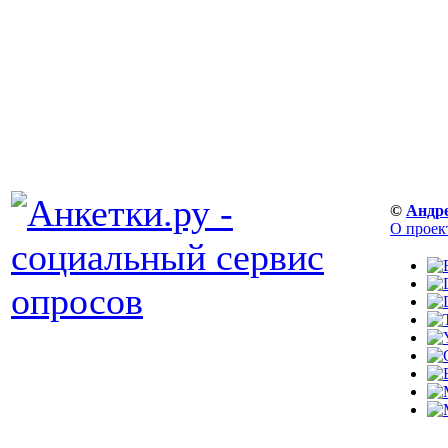
©
Андр
О проек