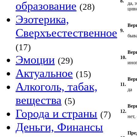
8.
образование
да, 
(28)
цив
Эзотерика,
Вер
Сверхъестественное
9.
быва
(17)
Вери
Эмоции
10.
(29)
иног
Актуальное
(15)
Вер
Алкоголь, табак,
11.
да
вещества
(5)
Вери
Города и страны
12.
(7)
нет,
Деньги, Финансы
Пре