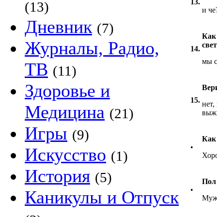
13.
(13)
и че
Дневник
(7)
Как 
Журналы, Радио,
све
14.
мы с
ТВ
(11)
Здоровье и
Вери
15.
нет,
Медицина
(21)
выж
Игры
(9)
Как
•
Искусство
(1)
Хор
История
(5)
Пол
•
Каникулы и Отпуск
Муж