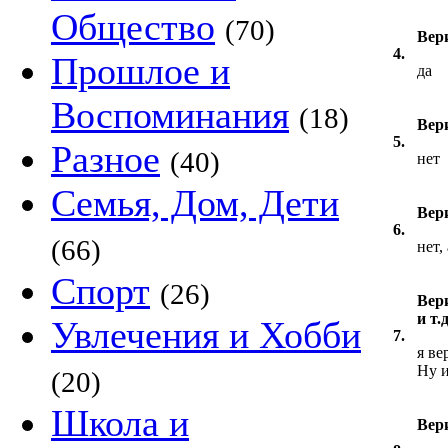
Общество
(70)
Вер
4.
Прошлое и
да
Воспоминания
(18)
Вер
5.
Разное
(40)
нет
Семья, Дом, Дети
Вер
6.
(66)
нет,
Спорт
(26)
Вер
и т.д
Увлечения и Хобби
7.
я ве
Ну и
(20)
Школа и
Вер