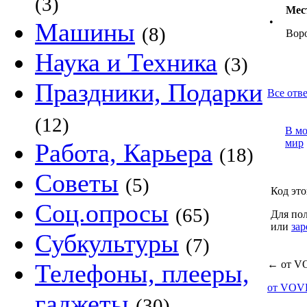
(3)
Мес
•
Машины
(8)
Воро
Наука и Техника
(3)
Праздники, Подарки
Все отв
(12)
В м
мир
Работа, Карьера
(18)
Советы
(5)
Код это
Соц.опросы
(65)
Для пол
или
зар
Субкультуры
(7)
←
от V
Телефоны, плееры,
от VO
гаджеты
(30)