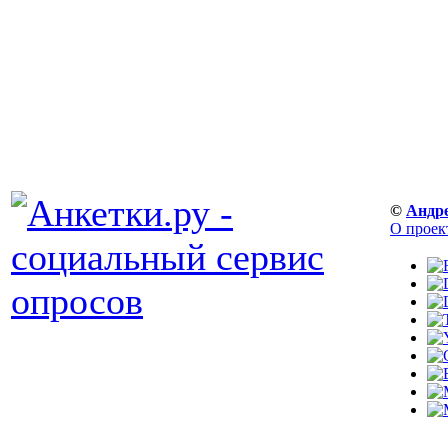
©
Андр
О проек