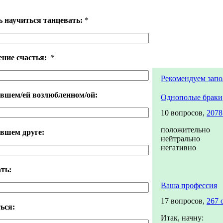
ь научиться танцевать:
*
ние счастья:
*
Рекомендуем запо
вшем/ей возлюбленном/ой:
Однополые браки
10 вопросов,
2078
положительно
ывшем друге:
нейтрально
негативно
ать:
Ваша профессия
17 вопросов,
267 
ться:
Итак, начну: