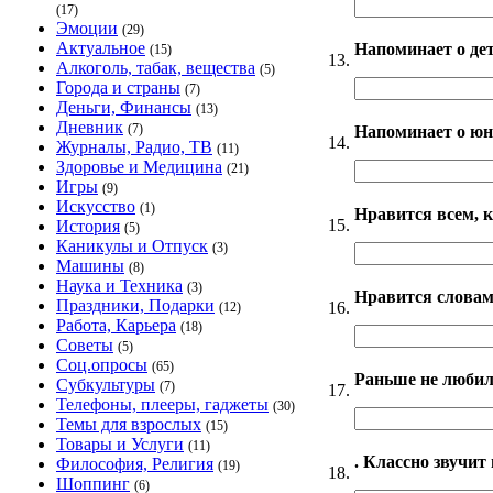
(17)
Эмоции
(29)
Актуальное
Напоминает о дет
(15)
13.
Алкоголь, табак, вещества
(5)
Города и страны
(7)
Деньги, Финансы
(13)
Дневник
(7)
Напоминает о юн
14.
Журналы, Радио, ТВ
(11)
Здоровье и Медицина
(21)
Игры
(9)
Искусство
(1)
Нравится всем, 
15.
История
(5)
Каникулы и Отпуск
(3)
Машины
(8)
Наука и Техника
(3)
Нравится слова
Праздники, Подарки
16.
(12)
Работа, Карьера
(18)
Советы
(5)
Соц.опросы
(65)
Раньше не любил,
Субкультуры
(7)
17.
Телефоны, плееры, гаджеты
(30)
Темы для взрослых
(15)
Товары и Услуги
(11)
. Классно звучит
Философия, Религия
(19)
18.
Шоппинг
(6)