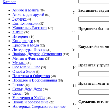
Каталог
Аниме и Манга
Заставляет задум
(40)
7.
Анкеты для друзей
(69)
Будущее
(6)
Еда, Кулинария
(32)
Животные, Растения
(22)
Предпочел бы ни
8.
Жизнь
(32)
Интернет
(44)
Кино, видео
(23)
Красота и Мода
(32)
Когда-то была лю
9.
Литература, Поэзия
(39)
Любовь, Дружба, Отношения
(134)
Мечты и Фантазии
(33)
Музыка
(33)
Нравится у груп
Обо мне и О нас
10.
(39)
О моём блоге
(8)
Политика и Общество
(70)
Прошлое и Воспоминания
(18)
Нравится, хотя т
Разное
(40)
11.
Семья, Дом, Дети
(66)
Спорт
(26)
Увлечения и Хобби
(20)
Сделаешь все, 
Школа и образование
(28)
12.
Эзотерика, Сверхъестественное