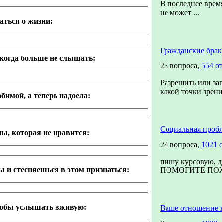
В последнее время
не может ...
аться о жизни:
Гражданские бра
когда больше не слышать:
23 вопроса,
554 о
Разрешить или зап
какой точки зрени
бимой, а теперь надоела:
Социальная пробл
пы, которая не нравится:
24 вопроса,
1021 
пишу курсовую, д
ы и стесняешься в этом признаться:
ПОМОГИТЕ ПОЖА
чтобы услышать вживую:
Ваше отношение 