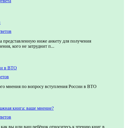
ответа
й
тветов
а представленную ниже анкету для получения
ния, кого не затруднит п...
ии в ВТО
ветов
го мнения по вопросу вступления России в ВТО
ажная книга: ваше мнение?
тветов
 как вы или ваш ребёнок относитесь к чтению книг в