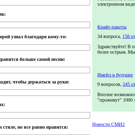
электронном виде.
ик:
Крафт-пакеты
34 вопроса,
158 о
орой узнал благодаря кому-то:
Здравствуйте! В п
более острым. Мы 
нравится больше самой песни:
Имейл в будущее
одит, чтобы держаться за руки:
9 вопросов,
245 о
Вполне возможно,
"проживут" 1000 ле
ах:
Новости СМИ2
м стиле, но все равно нравится: