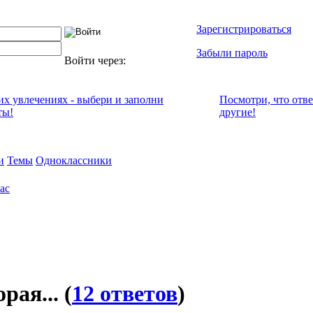
Зарегистрироваться
Забыли пароль
Войти через:
оих увлечениях - выбери и заполни
Посмотри, что отв
ты!
другие!
и
Темы
Одноклассники
ас
орая...
(
12 ответов
)