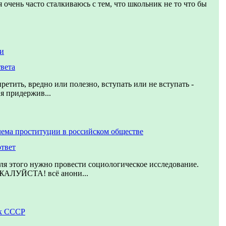
 очень часто сталкиваюсь с тем, что школьник не то что бы
ки
твета
ретить, вредно или полезно, вступать или не вступать -
я придержив...
ема проституции в российском обществе
ответ
ля этого нужно провести социологическое исследование.
ЛУЙСТА! всё анони...
к СССР