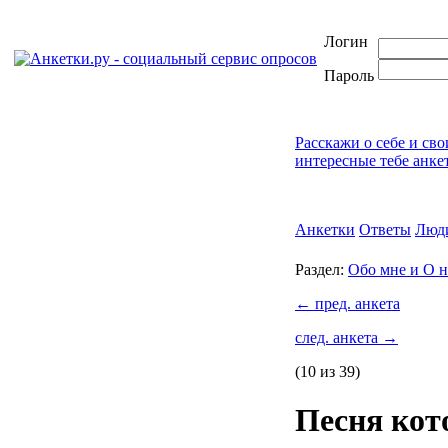
Логин
Пароль
Расскажи о себе и св
интересные тебе анке
Анкетки
Ответы
Люд
Раздел:
Обо мне и О н
←
пред. анкета
след. анкета
→
(10 из 39)
Песня кот