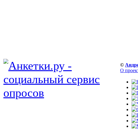
©
Андр
О проек