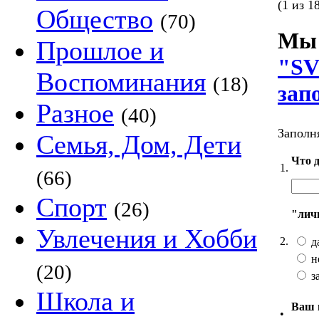
(1 из 1
Общество
(70)
Мы 
Прошлое и
"SV
Воспоминания
(18)
зап
Разное
(40)
Заполня
Семья, Дом, Дети
Что 
1.
(66)
Спорт
(26)
"лич
Увлечения и Хобби
2.
д
н
(20)
з
Школа и
Ваш 
•