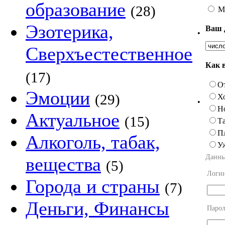
образование
(28)
М
Эзотерика,
Ваш 
•
Сверхъестественное
Как 
(17)
О
Эмоции
(29)
Х
•
Н
Актуальное
(15)
Та
П
Алкоголь, табак,
У
Данны
вещества
(5)
Логи
Города и страны
(7)
Деньги, Финансы
Парол