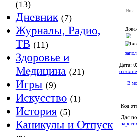
(13)
Ник
Дневник
(7)
Журналы, Радио,
Докаж
ТВ
(11)
запол
Здоровье и
Дата:
0
Медицина
(21)
отноше
Игры
(9)
В м
Искусство
(1)
Код эт
История
(5)
Для по
Каникулы и Отпуск
зареги