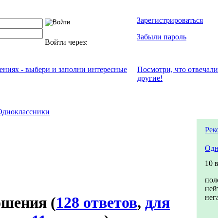
Зарегистрироваться
Забыли пароль
Войти через:
чениях - выбери и заполни интересные
Посмотри, что отвeчали
другие!
Одноклассники
Рек
Одн
10 
пол
ней
нег
ошения
(
128 ответов
,
для