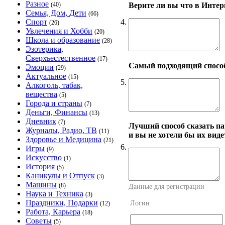
Разное
Верите ли вы что в Инте
(40)
Семья, Дом, Дети
(66)
4.
Спорт
(26)
Увлечения и Хобби
(20)
Школа и образование
(28)
Эзотерика,
Сверхъестественное
(17)
Самый подходящий способ
Эмоции
(29)
Актуальное
(15)
5.
Алкоголь, табак,
вещества
(5)
Города и страны
(7)
Деньги, Финансы
(13)
Дневник
(7)
Лучший способ сказать пар
Журналы, Радио, ТВ
(11)
и вы не хотели бы их виде
Здоровье и Медицина
(21)
6.
Игры
(9)
Искусство
(1)
История
(5)
Каникулы и Отпуск
(3)
Машины
(8)
Данные для регистрации
Наука и Техника
(3)
Праздники, Подарки
Логин
(12)
Работа, Карьера
(18)
Советы
(5)