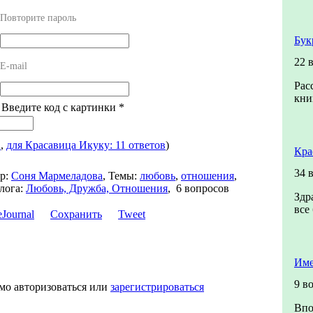
Повторите пароль
Бук
22 
E-mail
Рас
кни
! Введите код с картинки
*
в
,
для Красавица Икуку: 11 ответов
)
Кра
34 
р:
Соня Мармеладова
,
Темы:
любовь
,
отношения
,
лога:
Любовь, Дружба, Отношения
,
6 вопросов
Здр
все
Сохранить
Tweet
Име
9 в
мо авторизоваться или
зарегистрироваться
Впо