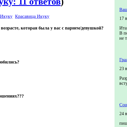
ку: 11 ответов
)
Ваш
Красавица Икуку
17 
возрасте, которая была у вас с парнем/девушкой?
Ита
В п
не т
Гра
любились?
23 
Раз
вст
ношениях???
Соц
24 
пиш