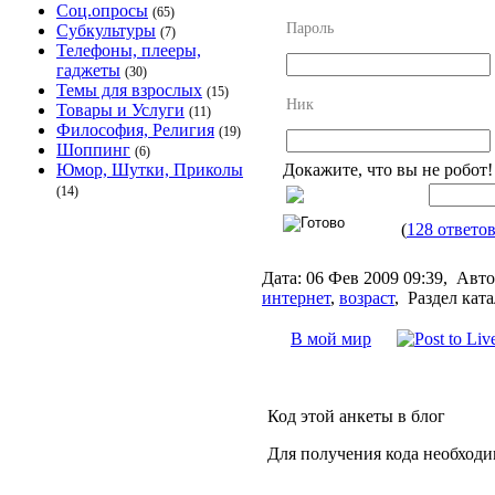
Соц.опросы
(65)
Пароль
Субкультуры
(7)
Телефоны, плееры,
гаджеты
(30)
Темы для взрослых
(15)
Ник
Товары и Услуги
(11)
Философия, Религия
(19)
Шоппинг
(6)
Докажите, что вы не робот
Юмор, Шутки, Приколы
(14)
(
128 ответо
Дата:
06 Фев 2009 09:39,
Авто
интернет
,
возраст
,
Раздел ката
В мой мир
Код этой анкеты в блог
Для получения кода необходи