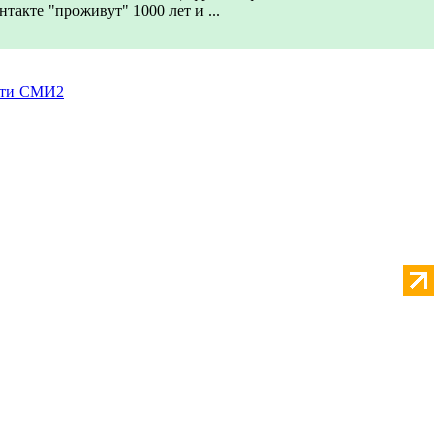
нтакте "проживут" 1000 лет и ...
сти СМИ2