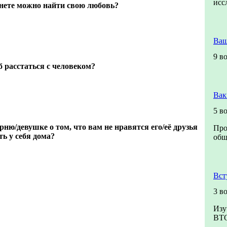
исс
рнете можно найти свою любовь?
Ваш
9 в
 расстаться с человеком?
Вак
5 в
ню/девушке о том, что вам не нравятся его/её друзья
Про
ть у себя дома?
общ
Вст
3 в
Изу
ВТ