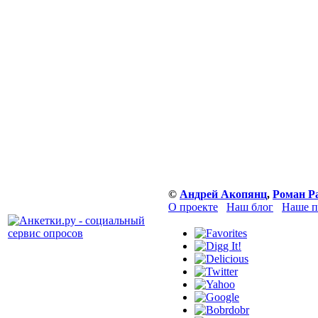
©
Андрей Акопянц
,
Роман Р
О проекте
Наш блог
Наше п