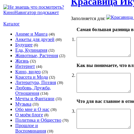
Красавица Ику
Заполняется для:
Каталог
Самая большая разница в 
Аниме и Манга
(40)
1.
Анкеты для друзей
(69)
Будущее
(6)
Еда, Кулинария
(32)
Животные, Растения
(22)
Жизнь
(32)
Как вы понимаете, что в
Интернет
(44)
Кино, видео
(23)
2.
Красота и Мода
(32)
Литература, Поэзия
(39)
Любовь, Дружба,
Отношения
(134)
Мечты и Фантазии
(33)
Что для вас главное в от
Музыка
(33)
Обо мне и О нас
(39)
3.
О моём блоге
(8)
Политика и Общество
(70)
Прошлое и
Воспоминания
(18)