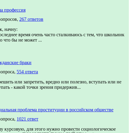
а профессия
вопросов,
267 ответов
к, начну:
оследнее время очень часто сталкиваюсь с тем, что школьник
о что бы не может ...
жданские браки
вопроса,
554 ответа
решить или запретить, вредно или полезно, вступать или не
упать - какой точки зрения придержив...
иальная проблема проституции в российском обществе
вопроса,
1021 ответ
у курсовую, для этого нужно провести социологическое