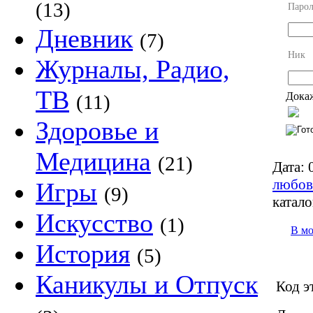
(13)
Парол
Дневник
(7)
Ник
Журналы, Радио,
ТВ
Докаж
(11)
Здоровье и
Медицина
(21)
Дата:
0
любов
Игры
(9)
катало
Искусство
(1)
В м
История
(5)
Каникулы и Отпуск
Код э