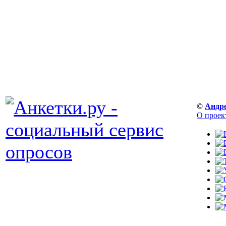
©
Андр
О проек