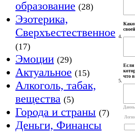
образование
(28)
Эзотерика,
Какой
Сверхъестественное
свое
4.
(17)
Эмоции
(29)
Если
Актуальное
котор
(15)
что в
5.
Алкоголь, табак,
вещества
(5)
Данны
Города и страны
(7)
Логи
Деньги, Финансы