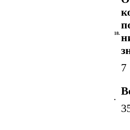
к
п
18.
н
з
7
В
•
3