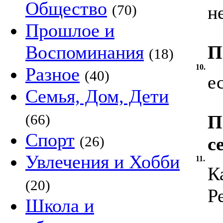
Общество
(70)
н
Прошлое и
Воспоминания
П
(18)
10.
Разное
(40)
е
Семья, Дом, Дети
(66)
П
Спорт
(26)
с
Увлечения и Хобби
11.
К
(20)
Р
Школа и