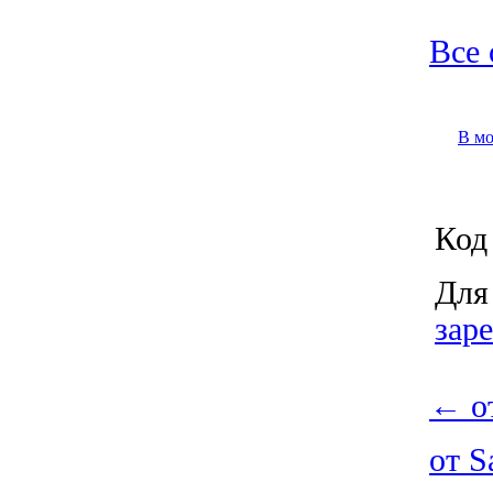
Все 
В м
Код 
Для
зар
←
от
от S