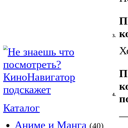
П
к
3.
Х
П
к
4.
п
Каталог
Аниме и Манга
(40)