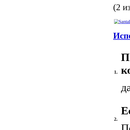
(2 и
Исп
П
к
1.
д
Е
2.
П