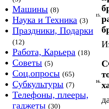
б
Машины
(8)
15.
р
Наука и Техника
(3)
б
Праздники, Подарки
(12)
И
Работа, Карьера
(18)
Советы
С
(5)
Соц.опросы
т
(65)
Субкультуры
16.
х
(7)
Телефоны, плееры,
д
гаджеты
(30)