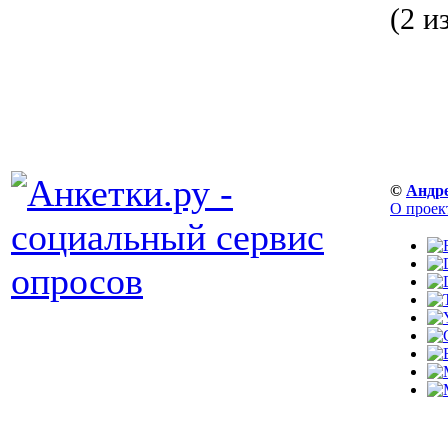
(2 и
©
Андр
О проек