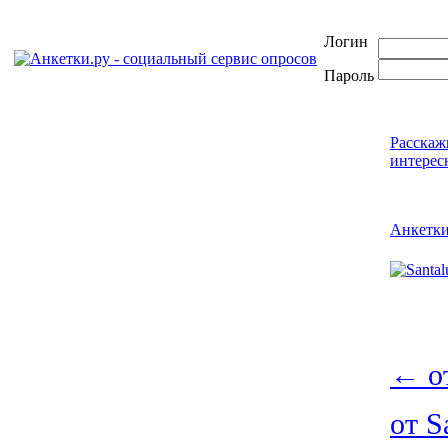
Логин
Пароль
Расскаж
интерес
Анкетк
←
от
от S