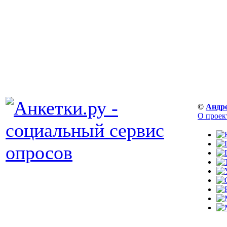
©
Андр
О проек