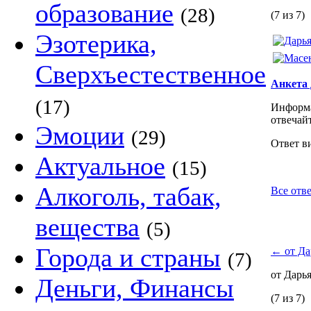
образование
(28)
(7 из 7)
Эзотерика,
Сверхъестественное
Анкета 
(17)
Информа
отвечай
Эмоции
(29)
Ответ в
Актуальное
(15)
Алкоголь, табак,
Все отве
вещества
(5)
Города и страны
←
от Да
(7)
от Дарь
Деньги, Финансы
(7 из 7)