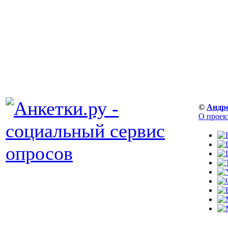
©
Андр
О проек