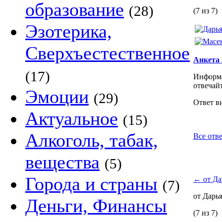
образование
(28)
(7 из 7)
Эзотерика,
Сверхъестественное
Анкета 
(17)
Информа
отвечай
Эмоции
(29)
Ответ в
Актуальное
(15)
Алкоголь, табак,
Все отве
вещества
(5)
Города и страны
←
от Да
(7)
от Дарь
Деньги, Финансы
(7 из 7)