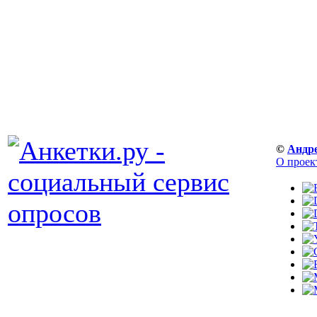
©
Андр
О проек