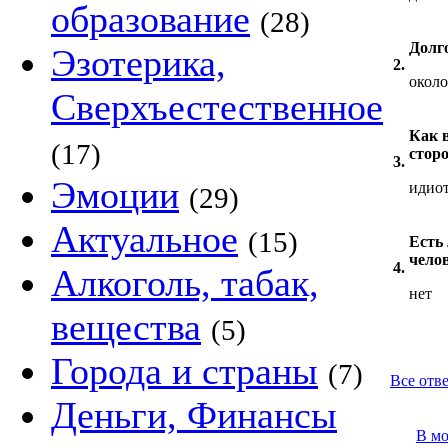
образование
(28)
Долг
Эзотерика,
2.
около
Сверхъестественное
Как в
(17)
стор
3.
Эмоции
идиот
(29)
Актуальное
(15)
Есть 
чело
4.
Алкоголь, табак,
нет
вещества
(5)
Города и страны
(7)
Все отв
Деньги, Финансы
В м