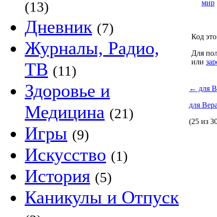
мир
(13)
Дневник
(7)
Код это
Журналы, Радио,
Для пол
или
зар
ТВ
(11)
Здоровье и
←
для В
для Вер
Медицина
(21)
(25 из 3
Игры
(9)
Искусство
(1)
История
(5)
Каникулы и Отпуск