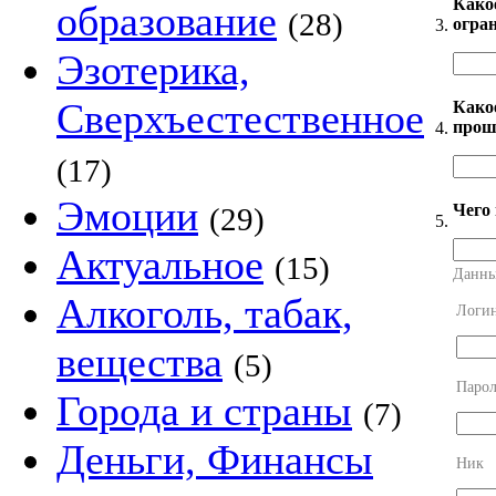
Како
образование
(28)
огра
3.
Эзотерика,
Сверхъестественное
Какое
прош
4.
(17)
Эмоции
Чего
(29)
5.
Актуальное
(15)
Данны
Алкоголь, табак,
Логи
вещества
(5)
Парол
Города и страны
(7)
Деньги, Финансы
Ник