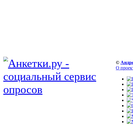
©
Андр
О проек