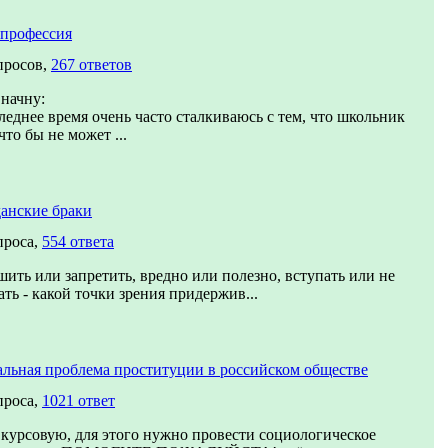
профессия
просов,
267 ответов
 начну:
леднее время очень часто сталкиваюсь с тем, что школьник
что бы не может ...
анские браки
проса,
554 ответа
шить или запретить, вредно или полезно, вступать или не
ать - какой точки зрения придержив...
льная проблема проституции в российском обществе
проса,
1021 ответ
курсовую, для этого нужно провести социологическое