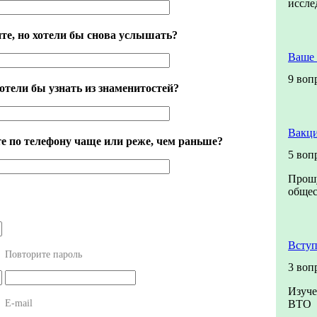
иссл
те, но хотели бы снова услышать?
Ваше
9 воп
отели бы узнать из знаменитостей?
Вакци
е по телефону чаще или реже, чем раньше?
5 воп
Прошу
общес
Вступ
Повторите пароль
3 воп
Изуче
E-mail
ВТО