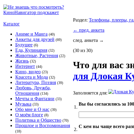
Раздел:
Телефоны, плееры, г
Каталог
←
пред. анкета
Аниме и Манга
(40)
Анкеты для друзей
(69)
след. анкета
→
Будущее
(6)
Еда, Кулинария
(30 из 30)
(32)
Животные, Растения
(22)
Жизнь
(32)
Что для вас 
Интернет
(44)
Кино, видео
(23)
для Длокая Ку
Красота и Мода
(32)
Литература, Поэзия
(39)
Любовь, Дружба,
Заполняется для:
Отношения
(134)
Мечты и Фантазии
(33)
Вы бы согласились за 100
Музыка
(33)
1.
Обо мне и О нас
(39)
О моём блоге
(8)
Политика и Общество
(70)
Прошлое и Воспоминания
С кем вы чаще всего раз
2.
(18)