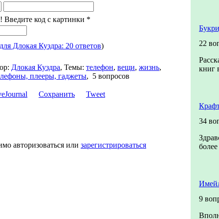
! Введите код с картинки
*
Букри
22 во
для Длокая Куздра: 20 ответов
)
Расск
ор:
Длокая Куздра
,
Темы:
телефон
,
вещи
,
жизнь
,
книг 
лефоны, плееры, гаджеты
,
5 вопросов
Сохранить
Tweet
Крафт
34 во
Здрав
имо авторизоваться или
зарегистрироваться
более
Имейл
9 воп
Вполн