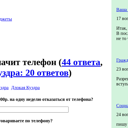
Ваша 
17 во
аджеты
Итак,
В пос
не то 
значит телефон
(
44 ответа
,
Гражд
23 во
здра: 20 ответов
)
Разре
вступ
Длокая Куздра
00р. на одну неделю отказаться от телефона?
Социа
24 во
говариваете по телефону?
пишу 