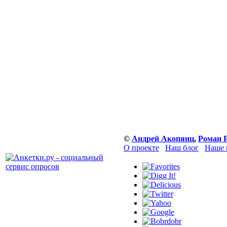
©
Андрей Акопянц
,
Роман 
О проекте
Наш блог
Наше 