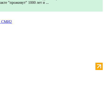
акте "проживут" 1000 лет и ...
и СМИ2