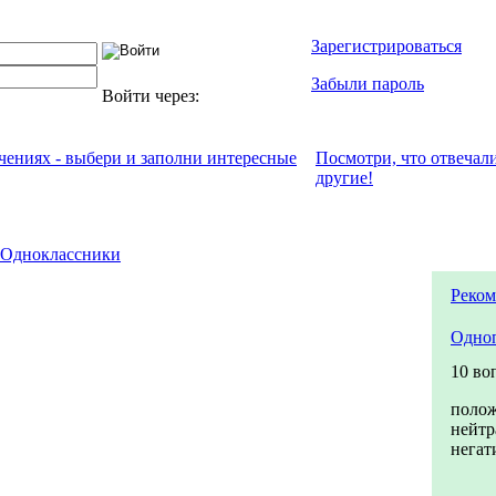
Зарегистрироваться
Забыли пароль
Войти через:
ечениях - выбери и заполни интересные
Посмотри, что отвeчал
другие!
Одноклассники
Реком
Одно
10 во
поло
нейтр
негат