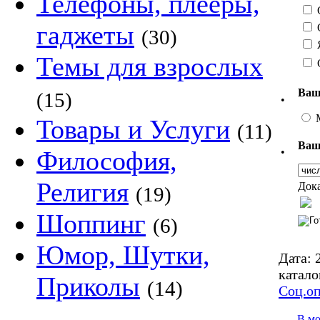
Телефоны, плееры,
С
гаджеты
(30)
Я
Темы для взрослых
Ваш
(15)
•
Товары и Услуги
(11)
Ваш
•
Философия,
Религия
Дока
(19)
Шоппинг
(6)
Юмор, Шутки,
Дата:
2
катало
Приколы
(14)
Соц.о
В м