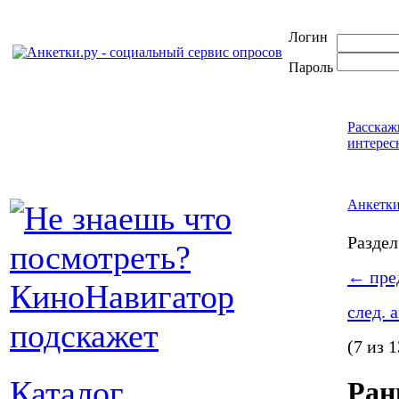
Логин
Пароль
Расскаж
интерес
Анкетк
Разде
←
пред
след. 
(7 из 
Каталог
Ран