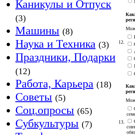
Каникулы и Отпуск
Как
(3)
рег
Машины
Можн
(8)
П
Наука и Техника
12.
(3)
О
Праздники, Подарки
О
Я
(12)
Работа, Карьера
(18)
Как
рег
Советы
(5)
Можн
Соц.опросы
С
(65)
сем
Субкультуры
С
13.
(7)
сов
обя