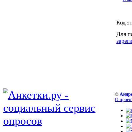
Код э
Для п
зарег
©
Андр
О проек