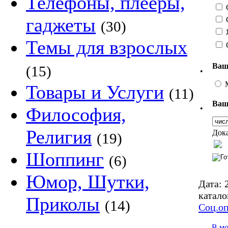
Телефоны, плееры,
С
гаджеты
(30)
Я
Темы для взрослых
Ваш
(15)
•
Товары и Услуги
(11)
Ваш
•
Философия,
Религия
Дока
(19)
Шоппинг
(6)
Юмор, Шутки,
Дата:
2
катало
Приколы
(14)
Соц.о
В м