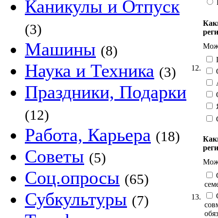
Каникулы и Отпуск
Как
(3)
рег
Машины
Можн
(8)
П
Наука и Техника
12.
(3)
О
Праздники, Подарки
О
Я
(12)
Работа, Карьера
(18)
Как
рег
Советы
(5)
Можн
Соц.опросы
С
(65)
сем
Субкультуры
С
13.
(7)
сов
обя