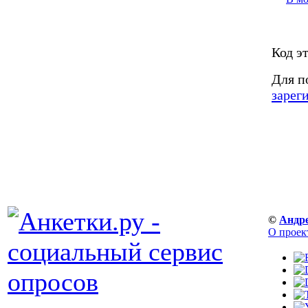
Код э
Для п
зарег
©
Андр
О проек