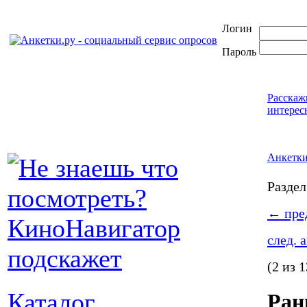
Логин
Пароль
Расскаж
интерес
Анкетк
Разде
←
пред
след. 
(2 из 
Каталог
Ран