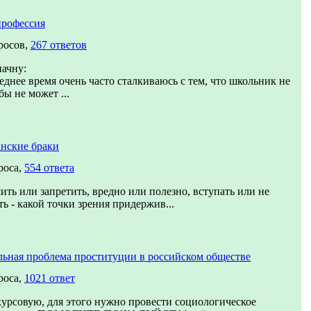
профессия
росов,
267 ответов
начну:
еднее время очень часто сталкиваюсь с тем, что школьник не
бы не может ...
нские браки
роса,
554 ответа
ить или запретить, вредно или полезно, вступать или не
ть - какой точки зрения придержив...
ьная проблема проституции в российском обществе
роса,
1021 ответ
урсовую, для этого нужно провести социологическое