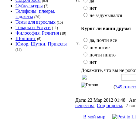
Соц.опросы
6.
да
(65)
Субкультуры
(7)
нет
Телефоны, плееры,
не задумывался
гаджеты
(30)
Темы для взрослых
(15)
Товары и Услуги
Курят ли ваши друзья
(11)
Философия, Религия
(19)
Шоппинг
(6)
да, почти все
7.
Юмор, Шутки, Приколы
немногие
(14)
почти никто
нет
Докажите, что вы не робо
(
349 ответ
Дата:
22 Мар 2012 01:48,
Ав
вещества
,
Соц.опросы
,
7 во
В мой мир