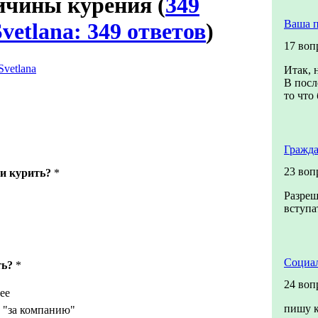
ичины курения
(
349
Ваша 
vetlana: 349 ответов
)
17 воп
Svetlana
Итак, 
В посл
то что 
Гражда
23 воп
ли курить?
*
Разреш
вступа
Социал
ть?
*
24 воп
ее
пишу к
 "за компанию"