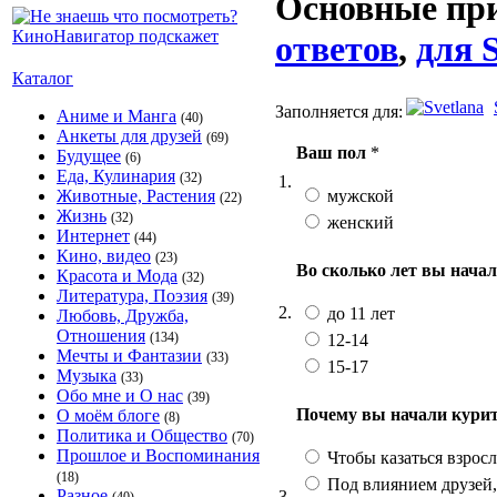
Основные пр
ответов
,
для S
Каталог
Заполняется для:
Аниме и Манга
(40)
Анкеты для друзей
(69)
Ваш пол
*
Будущее
(6)
Еда, Кулинария
(32)
1.
мужской
Животные, Растения
(22)
Жизнь
(32)
женский
Интернет
(44)
Кино, видео
(23)
Во сколько лет вы нача
Красота и Мода
(32)
Литература, Поэзия
(39)
2.
до 11 лет
Любовь, Дружба,
Отношения
(134)
12-14
Мечты и Фантазии
(33)
15-17
Музыка
(33)
Обо мне и О нас
(39)
Почему вы начали кури
О моём блоге
(8)
Политика и Общество
(70)
Прошлое и Воспоминания
Чтобы казаться взросл
(18)
Под влиянием друзей,
Разное
3.