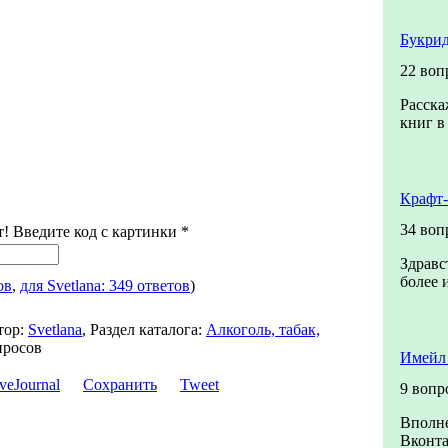
Букрид
22 воп
Расска
книг в
Крафт
34 воп
т! Введите код с картинки
*
Здравс
более 
ов
,
для Svetlana: 349 ответов
)
тор:
Svetlana
,
Раздел каталога:
Алкоголь, табак,
просов
Имейл 
Сохранить
Tweet
9 вопр
Вполне
Вконта