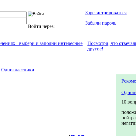
Зарегистрироваться
Забыли пароль
Войти через:
ечениях - выбери и заполни интересные
Посмотри, что отвeчал
другие!
Одноклассники
Рекоме
Одноп
10 воп
полож
нейтра
негати