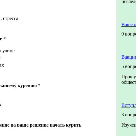
иссле
, стресса
Ваше 
9 вопр
е
*
а улице
Вакцин
т
ах
5 вопр
Прошу 
общест
 вашему курению
*
в
Вступл
3 вопр
яние на ваше решение начать курить
Изучен