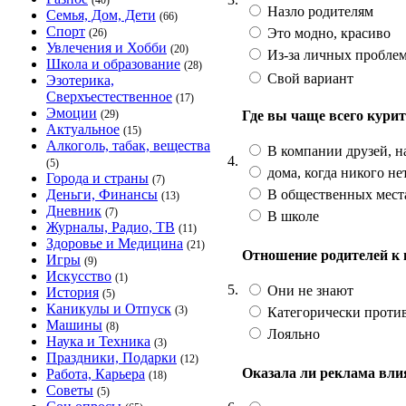
(40)
Назло родителям
Семья, Дом, Дети
(66)
Спорт
Это модно, красиво
(26)
Увлечения и Хобби
(20)
Из-за личных проблем
Школа и образование
(28)
Свой вариант
Эзотерика,
Сверхъестественное
(17)
Эмоции
Где вы чаще всего курит
(29)
Актуальное
(15)
Алкоголь, табак, вещества
В компании друзей, н
4.
(5)
дома, когда никого не
Города и страны
(7)
В общественных мест
Деньги, Финансы
(13)
Дневник
(7)
В школе
Журналы, Радио, ТВ
(11)
Здоровье и Медицина
(21)
Отношение родителей к
Игры
(9)
Искусство
(1)
5.
Они не знают
История
(5)
Каникулы и Отпуск
(3)
Категорически проти
Машины
(8)
Лояльно
Наука и Техника
(3)
Праздники, Подарки
(12)
Оказала ли реклама вли
Работа, Карьера
(18)
Советы
(5)