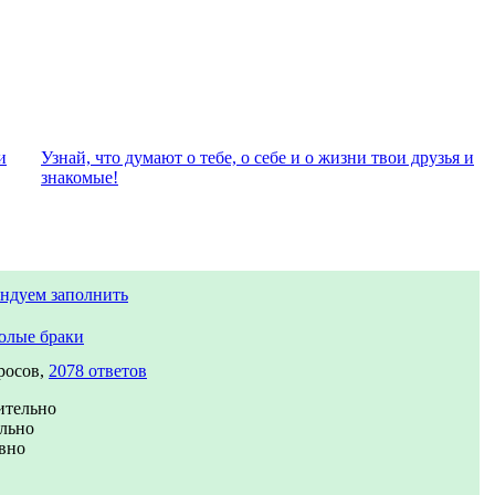
и
Узнай, что думают о тебе, о себе и о жизни твои друзья и
знакомые!
ндуем заполнить
олые браки
росов,
2078 ответов
ительно
льно
вно