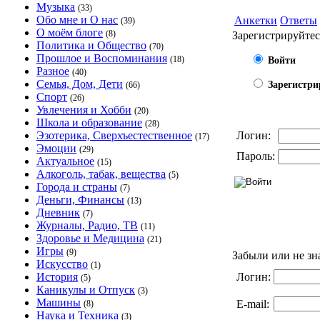
Музыка
(33)
Обо мне и О нас
Анкетки
Ответы
(39)
О моём блоге
(8)
Зарегистрируйтес
Политика и Общество
(70)
Прошлое и Воспоминания
(18)
Войти
Разное
(40)
Семья, Дом, Дети
Зарегистри
(66)
Спорт
(26)
Увлечения и Хобби
(20)
Школа и образование
(28)
Эзотерика, Сверхъестественное
Логин:
(17)
Эмоции
(29)
Пароль:
Актуальное
(15)
Алкоголь, табак, вещества
(5)
Города и страны
(7)
Деньги, Финансы
(13)
Дневник
(7)
Журналы, Радио, ТВ
(11)
Здоровье и Медицина
(21)
Игры
(9)
Забыли или не зн
Искусство
(1)
История
Логин:
(5)
Каникулы и Отпуск
(3)
Машины
E-mail:
(8)
Наука и Техника
(3)