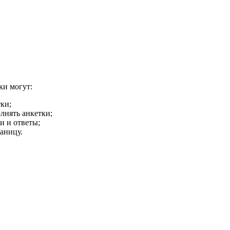
ки могут:
ки;
лнять анкетки;
и и ответы;
аницу.