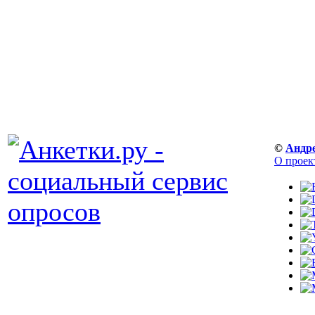
©
Андр
О проек