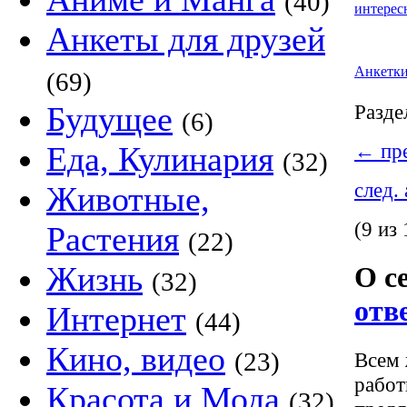
(40)
интерес
Анкеты для друзей
Анкетк
(69)
Будущее
Разде
(6)
←
пре
Еда, Кулинария
(32)
след.
Животные,
(9 из
Растения
(22)
Жизнь
О с
(32)
отв
Интернет
(44)
Кино, видео
(23)
Всем 
работ
Красота и Мода
(32)