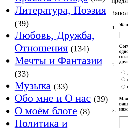
предл
Литература, Поэзия
Запол
(39)
Жен
1.
Любовь, Дружба,
Отношения
Сог
(134)
одн
сог
Мечты и Фантазии
друг
2.
(33)
Музыка
(33)
Обо мне и О нас
(39)
Мож
ваш
О моём блоге
ниже
(8)
3.
Политика и