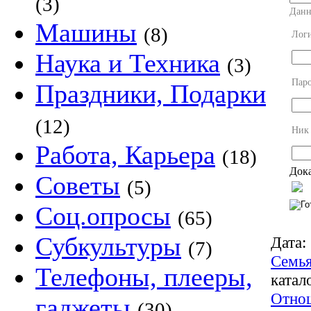
(3)
Данн
Машины
(8)
Лог
Наука и Техника
(3)
Пар
Праздники, Подарки
(12)
Ник
Работа, Карьера
(18)
Дока
Советы
(5)
Соц.опросы
(65)
Субкультуры
Дата:
(7)
Семь
Телефоны, плееры,
катал
Отно
гаджеты
(30)