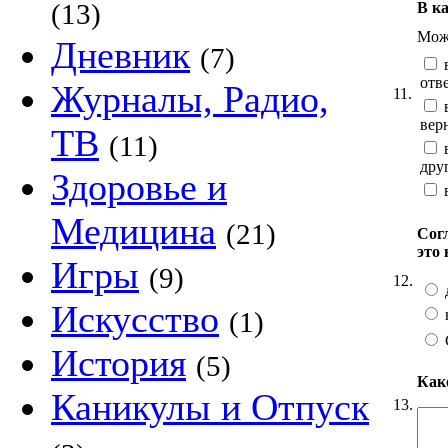
(13)
В ка
Можн
Дневник
(7)
в
отв
Журналы, Радио,
11.
в
вер
ТВ
(11)
в
дру
Здоровье и
в
Медицина
(21)
Согл
это 
Игры
(9)
12.
Искусство
(1)
История
(5)
Како
Каникулы и Отпуск
13.