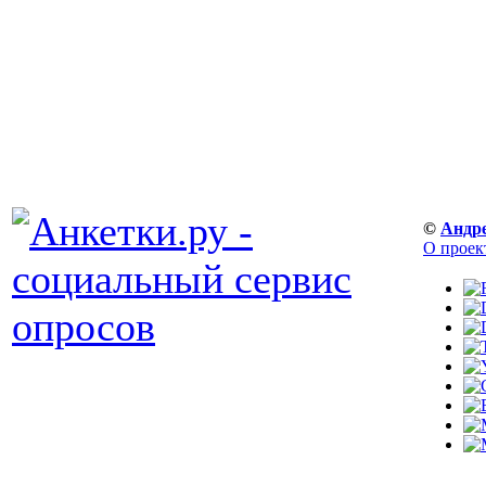
©
Андр
О проек