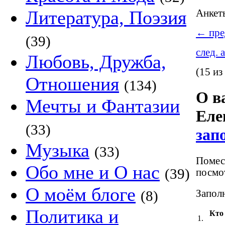
Литература, Поэзия
Анке
←
пре
(39)
след. 
Любовь, Дружба,
(15 из
Отношения
(134)
О в
Мечты и Фантазии
Еле
(33)
зап
Музыка
(33)
Помест
Обо мне и О нас
(39)
посмот
О моём блоге
Заполн
(8)
Политика и
Кто
1.