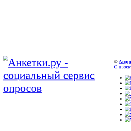
©
Андр
О проек