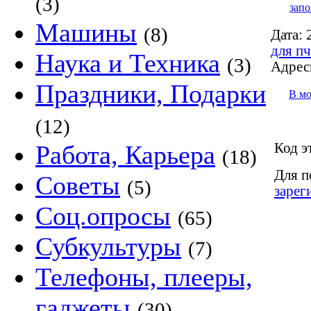
(3)
запо
Машины
(8)
Дата:
2
для пч
Наука и Техника
(3)
Адрес
Праздники, Подарки
В м
(12)
Код э
Работа, Карьера
(18)
Для п
Советы
(5)
зарег
Соц.опросы
(65)
Субкультуры
(7)
Телефоны, плееры,
гаджеты
(30)