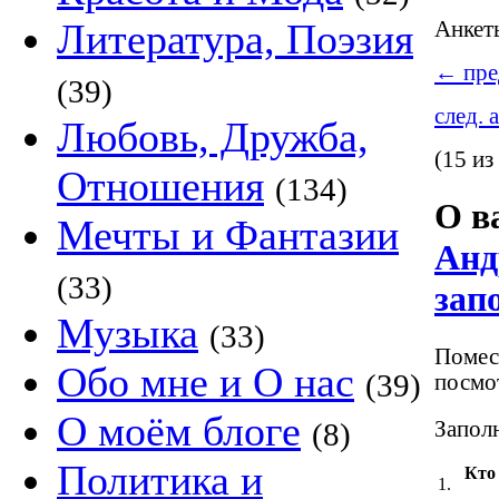
Литература, Поэзия
Анке
←
пре
(39)
след. 
Любовь, Дружба,
(15 из
Отношения
(134)
О в
Мечты и Фантазии
Анд
(33)
зап
Музыка
(33)
Помест
Обо мне и О нас
(39)
посмот
О моём блоге
Заполн
(8)
Политика и
Кто
1.