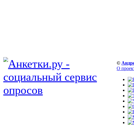
©
Андр
О проек