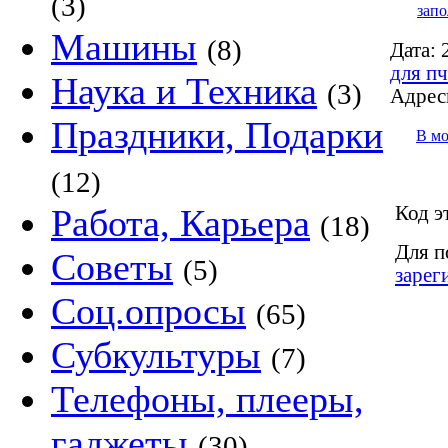
(3)
запо
Машины
(8)
Дата:
2
для пч
Наука и Техника
(3)
Адрес
Праздники, Подарки
В м
(12)
Код э
Работа, Карьера
(18)
Для п
Советы
(5)
зарег
Соц.опросы
(65)
Субкультуры
(7)
Телефоны, плееры,
гаджеты
(30)