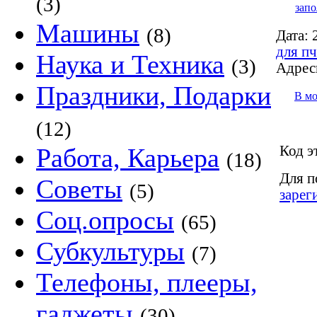
(3)
запо
Машины
(8)
Дата:
2
для пч
Наука и Техника
(3)
Адрес
Праздники, Подарки
В м
(12)
Код э
Работа, Карьера
(18)
Для п
Советы
(5)
зарег
Соц.опросы
(65)
Субкультуры
(7)
Телефоны, плееры,
гаджеты
(30)