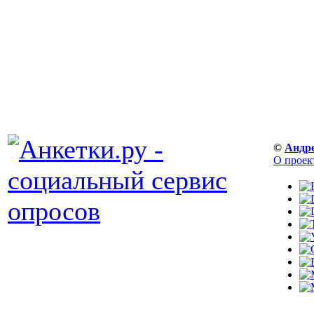
©
Андр
О проек