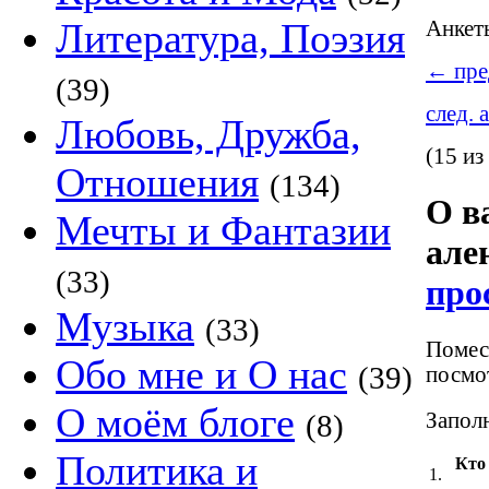
Литература, Поэзия
Анке
←
пре
(39)
след. 
Любовь, Дружба,
(15 из
Отношения
(134)
О в
Мечты и Фантазии
але
(33)
про
Музыка
(33)
Помест
Обо мне и О нас
(39)
посмот
О моём блоге
Заполн
(8)
Политика и
Кто
1.